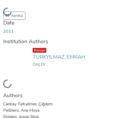
Loading...
Alıntıla
Date
2011
Institution Authors
Item type:
,
Person
TÜRKYILMAZ, EMRAH
Doç.Dr.
Loading...
Authors
Canbay Türkyılmaz, Çiğdem
Pellitero, Ana Moya
Eliziario, Josue Silva