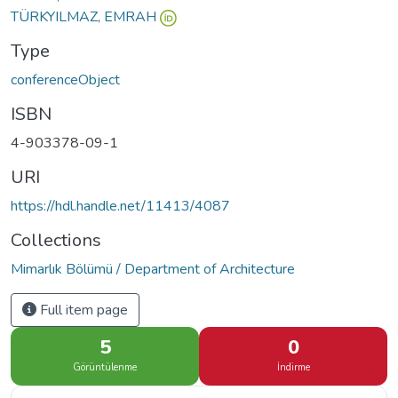
TÜRKYILMAZ, EMRAH
Type
conferenceObject
ISBN
4-903378-09-1
URI
https://hdl.handle.net/11413/4087
Collections
Mimarlık Bölümü / Department of Architecture
Full item page
5
0
Görüntülenme
İndirme