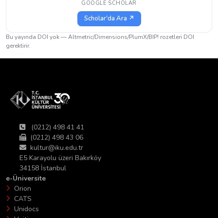
GOOGLE SCHOLAR
Scholar'da Ara ↗
Bu yayında DOI yok — Altmetric/Dimensions/PlumX/BIP! rozetleri DOI
gerektirir.
(0212) 498 41 41
(0212) 498 43 06
kultur@iku.edu.tr
E5 Karayolu üzeri Bakırköy
34158 İstanbul
e-Üniversite
Orion
CATS
Unidocs