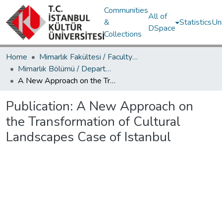
Communities
All of
&
Statistics
Un
DSpace
Collections
Home
Mimarlık Fakültesi / Faculty of Architecture
Mimarlık Bölümü / Department of Architecture
A New Approach on the Transformation of Cultural Landscapes Case of Istanbul
Publication:
A New Approach on
the Transformation of Cultural
Landscapes Case of Istanbul