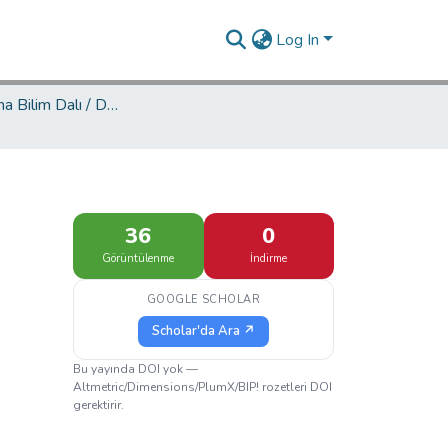
Log In
Mimarlık Ana Bilim Dalı / Department of Architecture
36
0
Görüntülenme
İndirme
GOOGLE SCHOLAR
Scholar'da Ara ↗
Bu yayında DOI yok —
Altmetric/Dimensions/PlumX/BIP! rozetleri DOI
gerektirir.