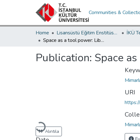
Communities & Collecti
Home
Lisansüstü Eğitim Enstitüsü / Postgraduate Education Institute
İKÜ T
Space as a tool power: Libya case
Publication:
Space as 
Keyw
Mimarl
URI
https:
Colle
Loading...
Mimarlı
Alıntıla
Date
Fu