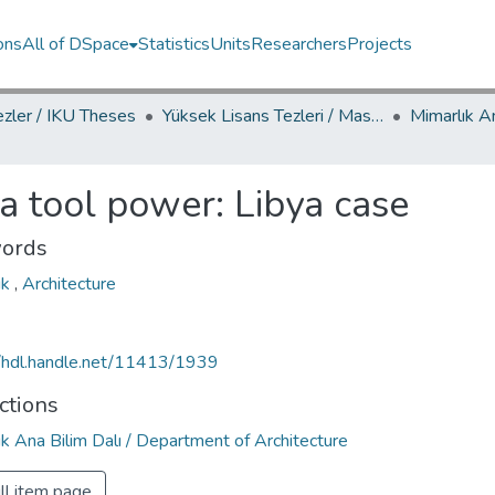
ons
All of DSpace
Statistics
Units
Researchers
Projects
ezler / IKU Theses
Yüksek Lisans Tezleri / Master's Theses
a tool power: Libya case
ords
ık
,
Architecture
//hdl.handle.net/11413/1939
ctions
k Ana Bilim Dalı / Department of Architecture
ll item page