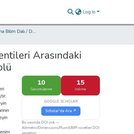
Log In
Psikoloji Ana Bilim Dalı / Department of Psychology
ntileri Arasındaki
olü
10
15
eri
Görüntülenme
İndirme
tir.
GOOGLE SCHOLAR
eyin
rının
Scholar'da Ara ↗
eyin
Bu yayında DOI yok —
Altmetric/Dimensions/PlumX/BIP! rozetleri DOI
ğrenim
gerektirir.