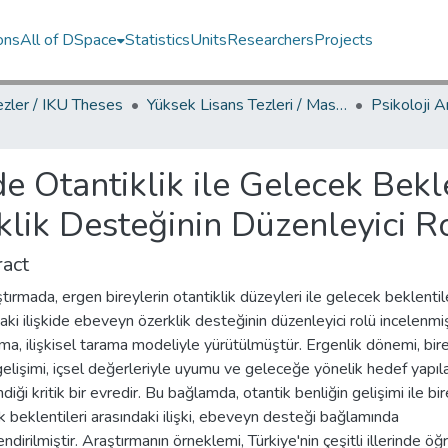
ons
All of DSpace
Statistics
Units
Researchers
Projects
ezler / IKU Theses
Yüksek Lisans Tezleri / Master's Theses
e Otantiklik ile Gelecek Bekle
klik Desteğinin Düzenleyici R
act
tırmada, ergen bireylerin otantiklik düzeyleri ile gelecek beklentil
aki ilişkide ebeveyn özerklik desteğinin düzenleyici rolü incelenmiş
ma, ilişkisel tarama modeliyle yürütülmüştür. Ergenlik dönemi, bir
gelişimi, içsel değerleriyle uyumu ve geleceğe yönelik hedef yapıla
ndiği kritik bir evredir. Bu bağlamda, otantik benliğin gelişimi ile bir
 beklentileri arasındaki ilişki, ebeveyn desteği bağlamında
ndirilmiştir. Araştırmanın örneklemi, Türkiye'nin çeşitli illerinde ö