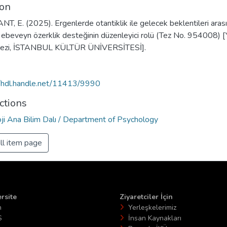
ion
, E. (2025). Ergenlerde otantiklik ile gelecek beklentileri aras
e ebeveyn özerklik desteğinin düzenleyici rolü (Tez No. 954008) 
 tezi, İSTANBUL KÜLTÜR ÜNİVERSİTESİ].
//hdl.handle.net/11413/9990
ctions
oji Ana Bilim Dalı / Department of Psychology
ll item page
rsite
Ziyaretciler İçin
n
Yerleşkelerimiz
S
İnsan Kaynakları