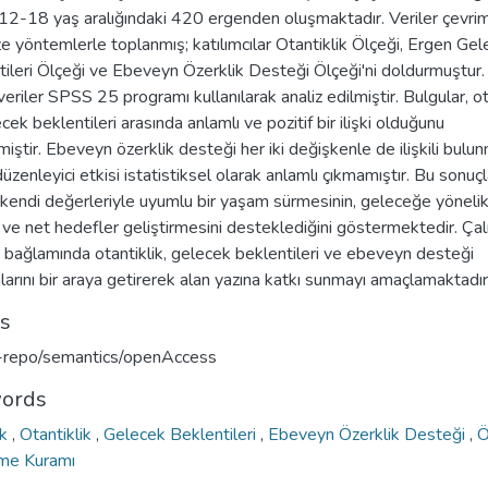
12-18 yaş aralığındaki 420 ergenden oluşmaktadır. Veriler çevrim 
e yöntemlerle toplanmış; katılımcılar Otantiklik Ölçeği, Ergen Ge
ileri Ölçeği ve Ebeveyn Özerklik Desteği Ölçeği'ni doldurmuştur.
veriler SPSS 25 programı kullanılarak analiz edilmiştir. Bulgular, ot
ecek beklentileri arasında anlamlı ve pozitif bir ilişki olduğunu
iştir. Ebeveyn özerklik desteği her iki değişkenle de ilişkili bulu
üzenleyici etkisi istatistiksel olarak anlamlı çıkmamıştır. Bu sonuçl
 kendi değerleriyle uyumlu bir yaşam sürmesinin, geleceğe yöneli
ve net hedefler geliştirmesini desteklediğini göstermektedir. Çal
 bağlamında otantiklik, gelecek beklentileri ve ebeveyn desteği
arını bir araya getirerek alan yazına katkı sunmayı amaçlamaktadır
ts
u-repo/semantics/openAccess
ords
ik
,
Otantiklik
,
Gelecek Beklentileri
,
Ebeveyn Özerklik Desteği
,
Ö
eme Kuramı