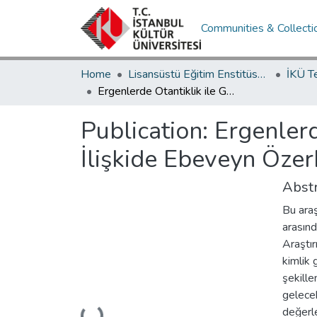
Communities & Collecti
Home
Lisansüstü Eğitim Enstitüsü / Postgraduate Education Institute
İKÜ T
Ergenlerde Otantiklik ile Gelecek Beklentileri Arasındaki İlişkide Ebeveyn Özerklik Desteğinin Düzenleyici Rolü
Publication:
Ergenlerd
İlişkide Ebeveyn Özer
Abstr
Bu araş
arasınd
Araştır
kimlik 
şekille
gelecek
değerle