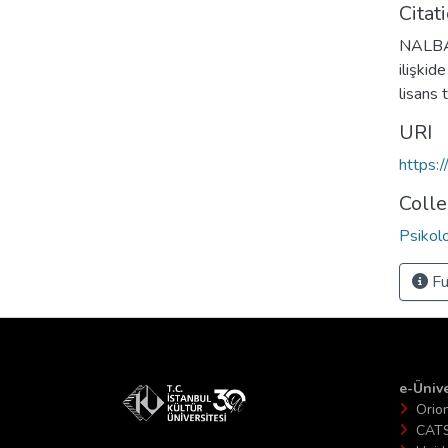
Citat
NALBANT
ilişkid
lisans
URI
https:
Colle
Psikol
Fu
e-Ünive
Orio
CAT