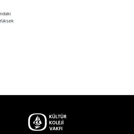
ındaki
[Yüksek