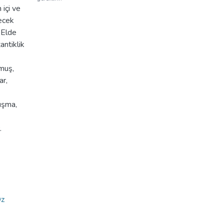
içi ve
lecek
 Elde
antiklik
nmuş,
ar,
k
ışma,
.
z