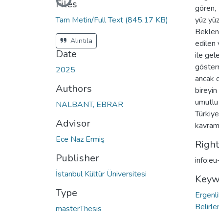
Loading...
Files
gören, 
Tam Metin/Full Text
(845.17 KB)
yüz yüz
Beklent
Alıntıla
edilen 
Date
ile gel
gösterm
2025
ancak d
Authors
bireyin
umutlu 
NALBANT, EBRAR
Türkiye
Advisor
kavraml
Ece Naz Ermiş
Righ
Publisher
info:e
İstanbul Kültür Üniversitesi
Keyw
Type
Ergenl
Belirl
masterThesis