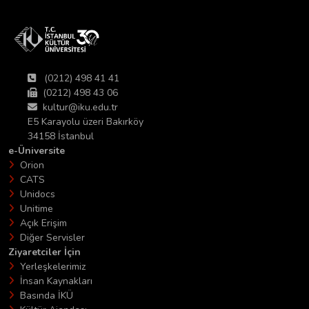
(0212) 498 41 41
(0212) 498 43 06
kultur@iku.edu.tr
E5 Karayolu üzeri Bakırköy
34158 İstanbul
e-Üniversite
Orion
CATS
Unidocs
Unitime
Açık Erişim
Diğer Servisler
Ziyaretciler İçin
Yerleşkelerimiz
İnsan Kaynakları
Basında İKÜ