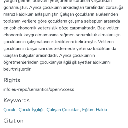
yorgun gelme, ödevleri yetiştireme sorunları yaşadıkları
görülmüştür. Ayrıca çocukların arkadaşları tarafından zorbalığa
maruz kaldıkları anlaşılmıştır. Çalışan çocukların ailelerinden
toplanan verilere göre çocukların çalışma sebepleri arasında
en çok ekonomik yetersizlik göze çarpmaktadır. Bazı veliler
ekonomik kaygı olmamasına rağmen sorumluluk almaları için
çocuklarının çalışmalarını istediklerini belirtmiştir. Velilerin
çocuklarının başarısını desteklemede yetersiz kaldıkları da
ulaşılan bulgular arasındadır. Ayrıca çocuklarının
öğretmenlerinden çocuklarıyla ilgili şikayetler aldıklarını
belirtmişlerdir.
Rights
info:eu-repo/semantics/openAccess
Keywords
Çocuk
,
Çocuk İşçiliği
,
Çalışan Çocuklar
,
Eğitim Hakkı
Citation