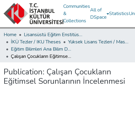
Communities
All of
&
Statistics
Un
DSpace
Collections
Home
Lisansüstü Eğitim Enstitüsü / Postgraduate Education Institute
İKÜ Tezler / IKU Theses
Yüksek Lisans Tezleri / Master's Theses
Eğitim Bilimleri Ana Bilim Dalı / Department of Educational Sciences
Çalışan Çocukların Eğitimsel Sorunlarının İncelenmesi
Publication:
Çalışan Çocukların
Eğitimsel Sorunlarının İncelenmesi