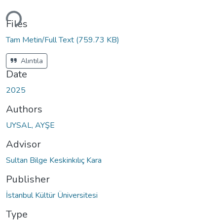
ding...
Files
Tam Metin/Full Text
(759.73 KB)
Alıntıla
Date
2025
Authors
UYSAL, AYŞE
Advisor
Sultan Bilge Keskinkılıç Kara
Publisher
İstanbul Kültür Üniversitesi
Type