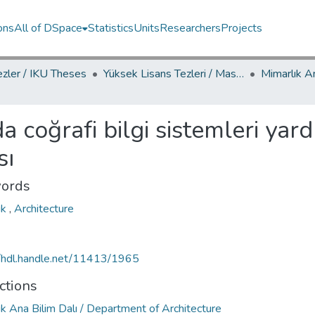
ons
All of DSpace
Statistics
Units
Researchers
Projects
ezler / IKU Theses
Yüksek Lisans Tezleri / Master's Theses
da coğrafi bilgi sistemleri yar
sı
ords
ık
,
Architecture
//hdl.handle.net/11413/1965
ctions
k Ana Bilim Dalı / Department of Architecture