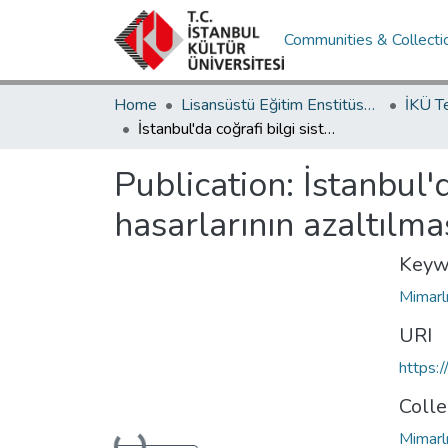
Communities & Collecti
Home
Lisansüstü Eğitim Enstitüsü / Postgraduate Education Institute
İKÜ T
İstanbul'da coğrafi bilgi sistemleri yardımı ile deprem hasarlarının azaltılması
Publication:
İstanbul'
hasarlarının azaltılma
Keyw
Mimarl
URI
https:
Colle
Mimarlı