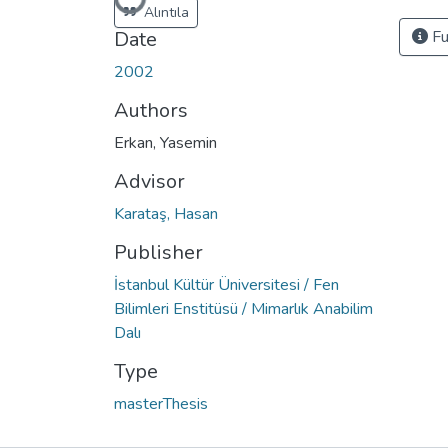
Loading...
Alıntıla
Date
Fu
2002
Authors
Erkan, Yasemin
Advisor
Karataş, Hasan
Publisher
İstanbul Kültür Üniversitesi / Fen
Bilimleri Enstitüsü / Mimarlık Anabilim
Dalı
Type
masterThesis