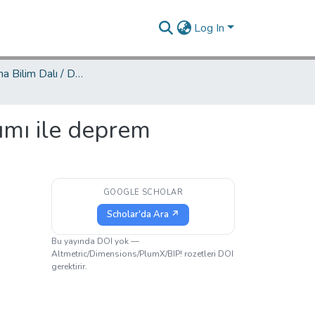
Log In
Mimarlık Ana Bilim Dalı / Department of Architecture
dımı ile deprem
GOOGLE SCHOLAR
Scholar'da Ara ↗
Bu yayında DOI yok —
Altmetric/Dimensions/PlumX/BIP! rozetleri DOI
gerektirir.