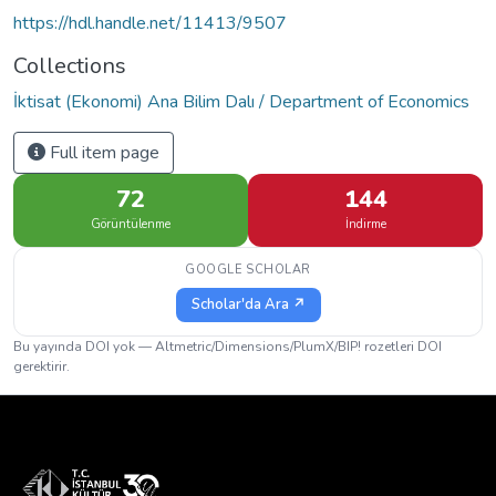
https://hdl.handle.net/11413/9507
Collections
İktisat (Ekonomi) Ana Bilim Dalı / Department of Economics
Full item page
72
144
Görüntülenme
İndirme
GOOGLE SCHOLAR
Scholar'da Ara ↗
Bu yayında DOI yok — Altmetric/Dimensions/PlumX/BIP! rozetleri DOI
gerektirir.