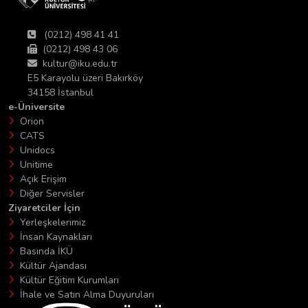
(0212) 498 41 41
(0212) 498 43 06
kultur@iku.edu.tr
E5 Karayolu üzeri Bakırköy
34158 İstanbul
e-Üniversite
Orion
CATS
Unidocs
Unitime
Açık Erişim
Diğer Servisler
Ziyaretciler İçin
Yerleşkelerimiz
İnsan Kaynakları
Basında İKÜ
Kültür Ajandası
Kültür Eğitim Kurumları
İhale ve Satın Alma Duyuruları