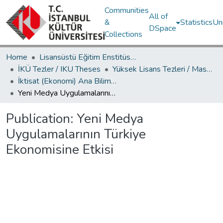
Communities
All of
&
Statistics
Un
DSpace
Collections
Home
Lisansüstü Eğitim Enstitüsü / Postgraduate Education Institute
İKÜ Tezler / IKU Theses
Yüksek Lisans Tezleri / Master's Theses
İktisat (Ekonomi) Ana Bilim Dalı / Department of Economics
Yeni Medya Uygulamalarının Türkiye Ekonomisine Etkisi
Publication:
Yeni Medya
Uygulamalarının Türkiye
Ekonomisine Etkisi