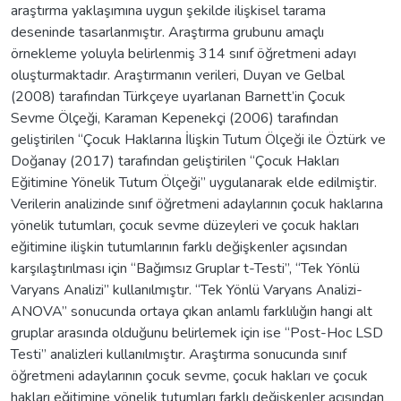
araştırma yaklaşımına uygun şekilde ilişkisel tarama
deseninde tasarlanmıştır. Araştırma grubunu amaçlı
örnekleme yoluyla belirlenmiş 314 sınıf öğretmeni adayı
oluşturmaktadır. Araştırmanın verileri, Duyan ve Gelbal
(2008) tarafından Türkçeye uyarlanan Barnett’in Çocuk
Sevme Ölçeği, Karaman Kepenekçi (2006) tarafından
geliştirilen “Çocuk Haklarına İlişkin Tutum Ölçeği ile Öztürk ve
Doğanay (2017) tarafından geliştirilen ‘‘Çocuk Hakları
Eğitimine Yönelik Tutum Ölçeği’’ uygulanarak elde edilmiştir.
Verilerin analizinde sınıf öğretmeni adaylarının çocuk haklarına
yönelik tutumları, çocuk sevme düzeyleri ve çocuk hakları
eğitimine ilişkin tutumlarının farklı değişkenler açısından
karşılaştırılması için “Bağımsız Gruplar t-Testi”, “Tek Yönlü
Varyans Analizi” kullanılmıştır. “Tek Yönlü Varyans Analizi-
ANOVA” sonucunda ortaya çıkan anlamlı farklılığın hangi alt
gruplar arasında olduğunu belirlemek için ise “Post-Hoc LSD
Testi” analizleri kullanılmıştır. Araştırma sonucunda sınıf
öğretmeni adaylarının çocuk sevme, çocuk hakları ve çocuk
hakları eğitimine yönelik tutumları farklı değişkenler açısından