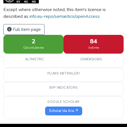
Except where otherwise noted, this item's license is
described as
info:eu-repo/semantics/openAccess
Full item page
2
84
Görüntülenme
İndirme
ALTMETRIC
DIMENSIONS
PLUMX METRIKLERI
BIP! INDICATORS
GOOGLE SCHOLAR
Scholar'da Ara ↗