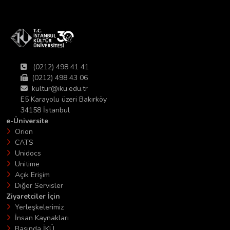
(0212) 498 41 41
(0212) 498 43 06
kultur@iku.edu.tr
E5 Karayolu üzeri Bakırköy
34158 İstanbul
e-Üniversite
Orion
CATS
Unidocs
Unitime
Açık Erişim
Diğer Servisler
Ziyaretciler İçin
Yerleşkelerimiz
İnsan Kaynakları
Basında İKÜ