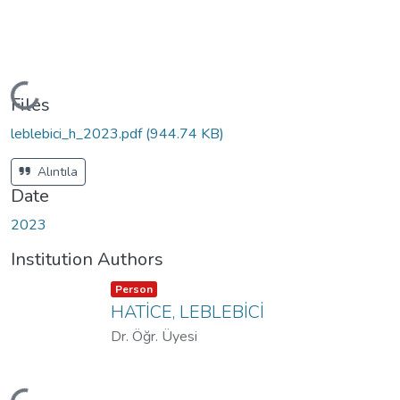
Loading...
Files
leblebici_h_2023.pdf
(944.74 KB)
Alıntıla
Date
2023
Institution Authors
Item type:
,
Person
HATİCE, LEBLEBİCİ
Dr. Öğr. Üyesi