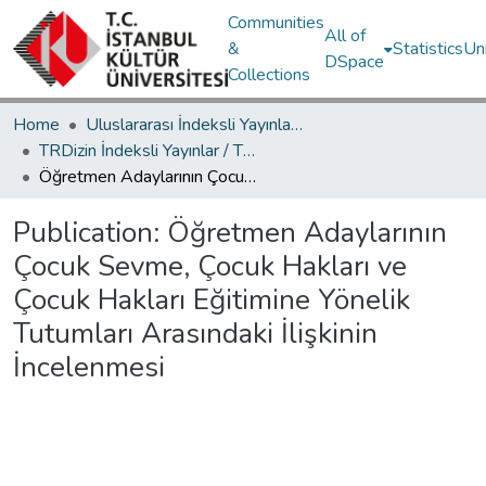
Communities
All of
&
Statistics
Un
DSpace
Collections
Home
Uluslararası İndeksli Yayınlar / International Indexed Publications
TRDizin İndeksli Yayınlar / TRDizin Indexed Publications
Öğretmen Adaylarının Çocuk Sevme, Çocuk Hakları ve Çocuk Hakları Eğitimine Yönelik Tutumları Arasındaki İlişkinin İncelenmesi
Publication:
Öğretmen Adaylarının
Çocuk Sevme, Çocuk Hakları ve
Çocuk Hakları Eğitimine Yönelik
Tutumları Arasındaki İlişkinin
İncelenmesi