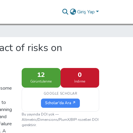
Giriş Yap
ct of risks on
12
0
Görüntülenme
İndirme
, some
GOOGLE SCHOLAR
 to
Scholar'da Ara ↗
anning
Bu yayında DOI yok —
 and
Altmetric/Dimensions/PlumX/BIP! rozetleri DOI
ailure
gerektirir.
. A