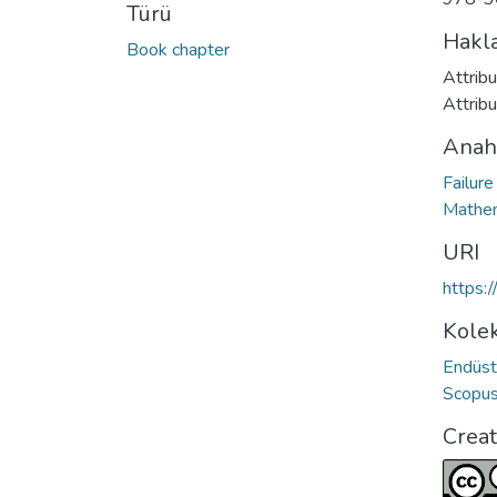
Türü
Hakl
Book chapter
Attrib
Attrib
Anah
Failur
Mathem
URI
https:
Kolek
Endüst
Scopus 
Crea