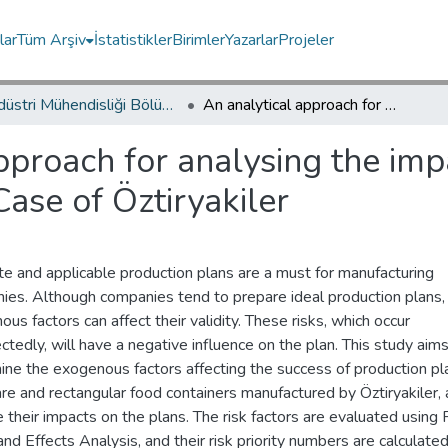
lar
Tüm Arşiv
İstatistikler
Birimler
Yazarlar
Projeler
Endüstri Mühendisliği Bölümü / Department of Industrial Engineering
An analytical approach for analysing the impact of risks on production planning: Case of Öztiryakiler
pproach for analysing the impa
Case of Öztiryakiler
e and applicable production plans are a must for manufacturing
ies. Although companies tend to prepare ideal production plans
us factors can affect their validity. These risks, which occur
tedly, will have a negative influence on the plan. This study aims
ine the exogenous factors affecting the success of production pl
re and rectangular food containers manufactured by Öztiryakiler,
 their impacts on the plans. The risk factors are evaluated using F
d Effects Analysis, and their risk priority numbers are calculated