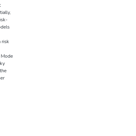
t
ially,
isk-
odels
 risk
re Mode
sky
 the
ger