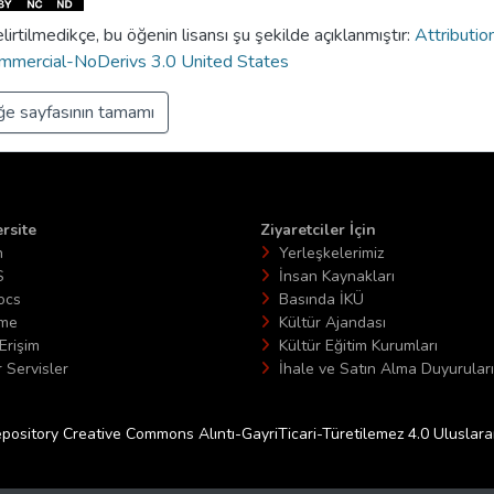
lirtilmedikçe, bu öğenin lisansı şu şekilde açıklanmıştır:
Attributio
mercial-NoDerivs 3.0 United States
e sayfasının tamamı
rsite
Ziyaretciler İçin
n
Yerleşkelerimiz
S
İnsan Kaynakları
ocs
Basında İKÜ
ime
Kültür Ajandası
Erişim
Kültür Eğitim Kurumları
 Servisler
İhale ve Satın Alma Duyuruları
epository Creative Commons Alıntı-GayriTicari-Türetilemez 4.0 Uluslararas