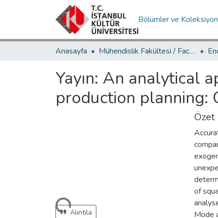
Bölümler ve Koleksiyon
Anasayfa
Mühendislik Fakültesi / Faculty of Engineering
Yayın:
An analytical a
production planning: 
Özet
Accurat
compan
exogeno
unexpec
determ
Yükleniyor...
of squa
analyse
Alıntıla
Mode an