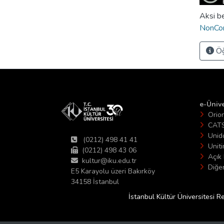
Aksi be
NonCom
Öğ
e-Ünive
Orio
CAT
Unid
(0212) 498 41 41
Unit
(0212) 498 43 06
Açık 
kultur@iku.edu.tr
Diğer
E5 Karayolu üzeri Bakırköy
34158 İstanbul
İstanbul Kültür Üniversitesi R