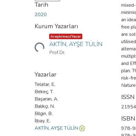
Tarih
mixed-
minimis
2020
an idea
Kurum Yazarları
free pl
Yükleniyor...
are so
Item type:
,
Araştırmacı/Yazar
utilise
AKTİN, AYŞE TÜLİN
alterna
Prof.Dr.
multipl
and Eff
plan. T
Yazarlar
risk-f
Telatar, E.
Nature
Bekeç, T.
ISSN
Başaran, A.
Balıkçı, N.
2195
Bilgin, B.
ISBN
İlbay, E.
AKTİN, AYŞE TÜLİN
978-9
978-3