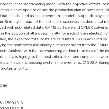
integer linear programming model with the objective of total cos
ation is developed to obtain the production plan of containers. Init
l data set is used as input; hence, this model’s output displays a r
an. Similarly, for each of the risk factor scenarios, mathematical m
lved with risk-related data. GAMS software and CPLEX solver is
d in the solution of all models. Finally, for each of the selected high
tive, the expected total costs are calculated. This is achieved by
ying the normalized risk priority number obtained from the Failu
ects Analysis with the corresponding optimal total cost of the ri
his analysis highlights the most critical risks, and comparison with
ree plan helps in proposing system improvements. © 2020, Sprin
 Switzerland AG.
4356
81150949-0
03031342-5