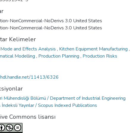
ar
ution-NonCommercial-NoDerivs 3.0 United States
ution-NonCommercial-NoDerivs 3.0 United States
tar Kelimeler
e Mode and Effects Analysis
,
Kitchen Equipment Manufacturing
,
atical Modelling
,
Production Planning
,
Production Risks
//hdl.handle.net/11413/6326
siyonlar
ri Mühendisliği Bölümü / Department of Industrial Engineering
İndeksli Yayınlar / Scopus Indexed Publications
tive Commons lisansı