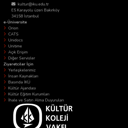
kultur@iku.edu.tr
E5 Karayolu üzeri Bakırköy
34158 İstanbul
e-Üniversite
Orion
CATS
Unidocs
Unitime
Açık Erişim
Diğer Servisler
Ziyaretciler İçin
Yerleşkelerimiz
İnsan Kaynakları
Basında İKÜ
Kültür Ajandası
Kültür Eğitim Kurumları
İhale ve Satın Alma Duyuruları