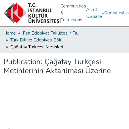
Communities
All of
&
Statistics
Un
DSpace
Collections
Home
Fen Edebiyat Fakültesi / Faculty of Letters and Sciences
Türk Dili ve Edebiyatı Bölümü / Department of Turkish Language and Literature
Çağatay Türkçesi Metinlerinin Aktarılması Üzerine
Publication:
Çağatay Türkçesi
Metinlerinin Aktarılması Üzerine