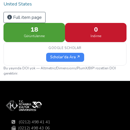
United States
Full item page
18
0
Görüntülenme
İndirme
GOOGLE SCHOLAR
Scholar'da Ara ↗
Bu yayında DOI yok — Altmetric/Dimensions/PlumX/BIP! rozetleri DOI
gerektirir.
(0212) 498 41 41
(0212) 498 43 06