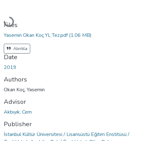
Loading...
Files
Yasemin Okan Koç YL Tez.pdf
(1.06 MB)
Alıntıla
Date
2019
Authors
Okan Koç, Yasemin
Advisor
Akbıyık, Cem
Publisher
İstanbul Kültür Üniversitesi / Lisansüstü Eğitim Enstitüsü /