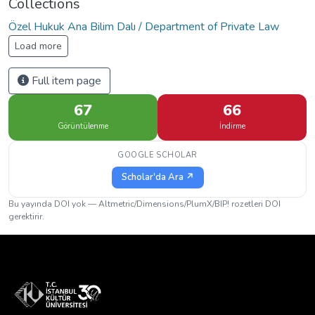
Collections
Özel Hukuk Ana Bilim Dalı / Department of Private Law
Load more
Full item page
67
66
Görüntülenme
İndirme
GOOGLE SCHOLAR
Scholar'da Ara ↗
Bu yayında DOI yok — Altmetric/Dimensions/PlumX/BIP! rozetleri DOI
gerektirir.