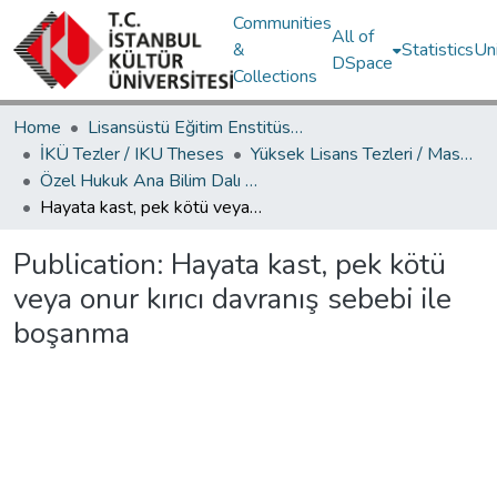
Communities
All of
&
Statistics
Un
DSpace
Collections
Home
Lisansüstü Eğitim Enstitüsü / Postgraduate Education Institute
İKÜ Tezler / IKU Theses
Yüksek Lisans Tezleri / Master's Theses
Özel Hukuk Ana Bilim Dalı / Department of Private Law
Hayata kast, pek kötü veya onur kırıcı davranış sebebi ile boşanma
Publication:
Hayata kast, pek kötü
veya onur kırıcı davranış sebebi ile
boşanma