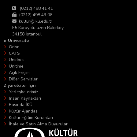
(0212) 498 41 41
(0212) 498 43 06
kultur@iku.edu.tr
E5 Karayolu üzeri Bakırköy
34158 İstanbul
e-Üniversite
Orion
CATS
Unidocs
Unitime
Açık Erişim
Diğer Servisler
Ziyaretciler İçin
Yerleşkelerimiz
İnsan Kaynakları
Basında İKÜ
Kültür Ajandası
Kültür Eğitim Kurumları
İhale ve Satın Alma Duyuruları