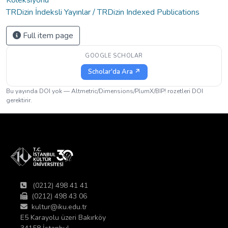
TRDizin İndeksli Yayınlar / TRDizin Indexed Publications
Full item page
GOOGLE SCHOLAR
Scholar'da Ara ↗
Bu yayında DOI yok — Altmetric/Dimensions/PlumX/BIP! rozetleri DOI
gerektirir.
(0212) 498 41 41
(0212) 498 43 06
kultur@iku.edu.tr
E5 Karayolu üzeri Bakırköy