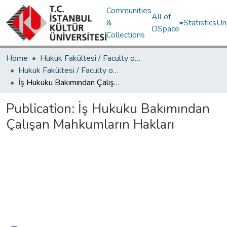
Communities
All of
&
Statistics
Un
DSpace
Collections
Home
Hukuk Fakültesi / Faculty of Law
Hukuk Fakültesi / Faculty of Law
İş Hukuku Bakımından Çalışan Mahkumların Hakları
Publication:
İş Hukuku Bakımından
Çalışan Mahkumların Hakları