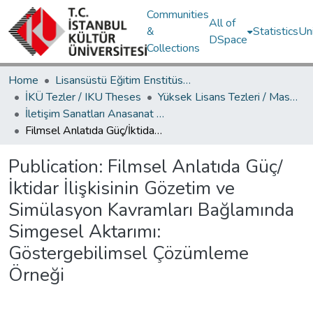
Communities
All of
&
Statistics
Un
DSpace
Collections
Home
Lisansüstü Eğitim Enstitüsü / Postgraduate Education Institute
İKÜ Tezler / IKU Theses
Yüksek Lisans Tezleri / Master's Theses
İletişim Sanatları Anasanat Dalı / Communication Arts Department
Filmsel Anlatıda Güç/İktidar İlişkisinin Gözetim ve Simülasyon Kavramları Bağlamında Simgesel Aktarımı: Göstergebilimsel Çözümleme Örneği
Publication:
Filmsel Anlatıda Güç/
İktidar İlişkisinin Gözetim ve
Simülasyon Kavramları Bağlamında
Simgesel Aktarımı:
Göstergebilimsel Çözümleme
Örneği