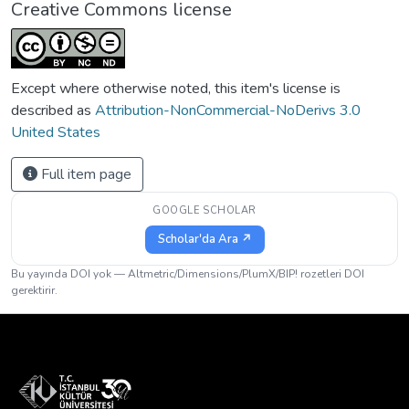
Creative Commons license
Except where otherwise noted, this item's license is
described as
Attribution-NonCommercial-NoDerivs 3.0
United States
Full item page
GOOGLE SCHOLAR
Scholar'da Ara ↗
Bu yayında DOI yok — Altmetric/Dimensions/PlumX/BIP! rozetleri DOI
gerektirir.