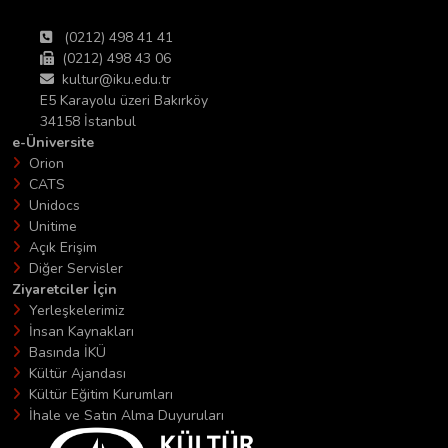
(0212) 498 41 41
(0212) 498 43 06
kultur@iku.edu.tr
E5 Karayolu üzeri Bakırköy
34158 İstanbul
e-Üniversite
Orion
CATS
Unidocs
Unitime
Açık Erişim
Diğer Servisler
Ziyaretciler İçin
Yerleşkelerimiz
İnsan Kaynakları
Basında İKÜ
Kültür Ajandası
Kültür Eğitim Kurumları
İhale ve Satın Alma Duyuruları