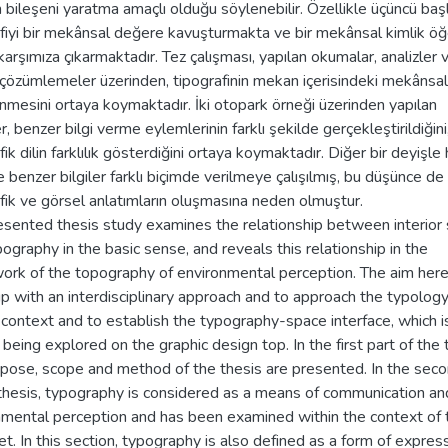
 bileşeni yaratma amaçlı olduğu söylenebilir. Özellikle üçüncü başl
fiyi bir mekânsal değere kavuşturmakta ve bir mekânsal kimlik öğ
karşımıza çıkarmaktadır. Tez çalışması, yapılan okumalar, analizler 
 çözümlemeler üzerinden, tipografinin mekan içerisindeki mekânsal
nmesini ortaya koymaktadır. İki otopark örneği üzerinden yapılan
er, benzer bilgi verme eylemlerinin farklı şekilde gerçekleştirildiğini
fik dilin farklılık gösterdiğini ortaya koymaktadır. Diğer bir deyişle h
 benzer bilgiler farklı biçimde verilmeye çalışılmış, bu düşünce de 
fik ve görsel anlatımların oluşmasına neden olmuştur.
esented thesis study examines the relationship between interior
ography in the basic sense, and reveals this relationship in the
ork of the topography of environmental perception. The aim here 
 with an interdisciplinary approach and to approach the typology
 context and to establish the typography-space interface, which i
 being explored on the graphic design top. In the first part of the 
rpose, scope and method of the thesis are presented. In the seco
 thesis, typography is considered as a means of communication an
nmental perception and has been examined within the context of 
t. In this section, typography is also defined as a form of expres