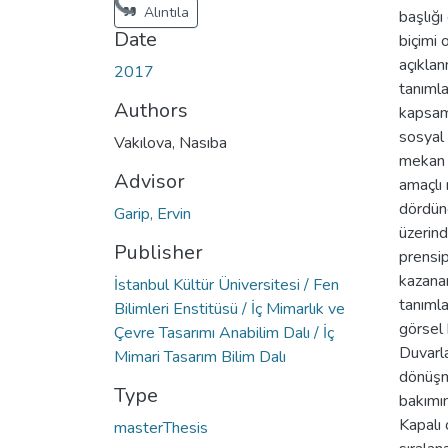
Loading...
Alıntıla
başlığı
Date
biçimi 
açıklan
2017
tanımla
Authors
kapsamı
sosyal 
Vakılova, Nasıba
mekan i
Advisor
amaçlı 
dördünc
Garip, Ervin
üzerin
Publisher
prensip
kazanan
İstanbul Kültür Üniversitesi / Fen
tanımla
Bilimleri Enstitüsü / İç Mimarlık ve
görsel
Çevre Tasarımı Anabilim Dalı / İç
Duvarla
Mimari Tasarım Bilim Dalı
dönüşme
Type
bakımın
Kapalı 
masterThesis