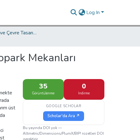
Log In
İç Mimarlık ve Çevre Tasarımı Ana Bilim Dalı / Department of Interior Architecture and Environmental Design
topark Mekanları
35
0
emekte
Görüntülenme
İndirme
urada
GOOGLE SCHOLAR
arım üst
mda
Scholar'da Ara ↗
Bu yayında DOI yok —
ci
Altmetric/Dimensions/PlumX/BIP! rozetleri DOI
üst
gerektirir.