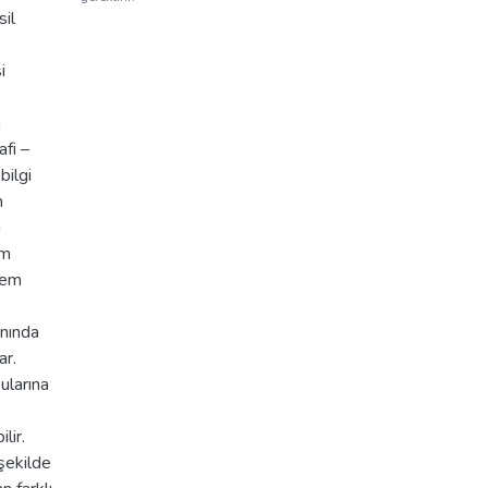
sil
i
n
afi –
bilgi
n
ı
ım
nem
anında
ar.
ularına
lir.
 şekilde