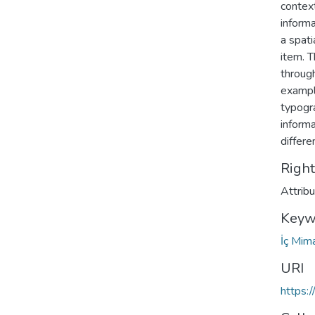
context
informa
a spati
item. T
through
example
typogra
informa
differe
Righ
Attrib
Keyw
İç Mim
URI
https: