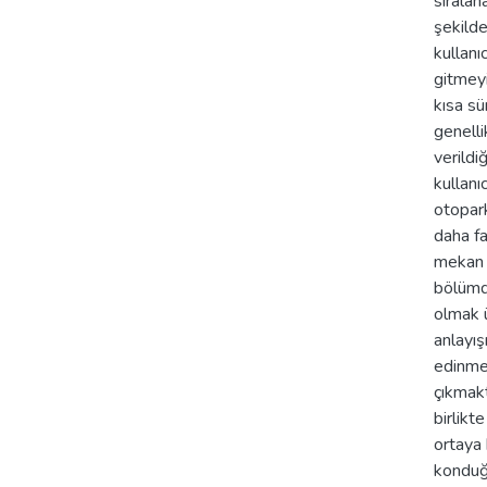
sıralan
şekilde
kullanı
gitmeyi
kısa sü
genelli
verildi
kullanı
otopark
daha fa
mekan i
bölümd
olmak ü
anlayış
edinme 
çıkmakt
birlikt
ortaya 
konduğu