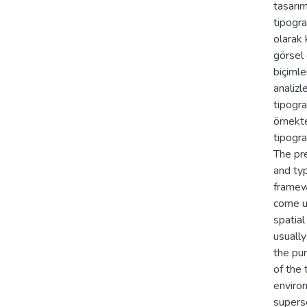
tasarım
tipogra
olarak 
görsel
biçimle
analizl
tipogra
örnekte
tipogra
The pr
and typ
framew
come up
spatial
usually
the pu
of the
enviro
superse