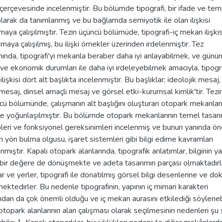
 çerçevesinde incelenmiştir. Bu bölümde tipografi, bir ifade ve tem
olarak da tanımlanmış ve bu bağlamda semiyotik ile olan ilişkisi
maya çalışılmıştır. Tezin üçüncü bölümüde, tipografi-iç mekan ilişkis
maya çalışılmış, bu ilişki örnekler üzerinden irdelenmiştir. Tez
nda, tipografi'yi mekanla beraber daha iyi anlayabilmek, ve günü
ve ekonomik durumları ile daha iyi irdeleyebilmek amacıyla, tipogr
lişkisi dört alt başlıkta incelenmiştir. Bu başlıklar; ideolojik mesaj, 
mesaj, dinsel amaçlı mesaj ve görsel etki-kurumsal kimlik'tir. Tezi
ü bölümünde, çalışmanın alt başlığını oluşturan otopark mekanlar
de yoğunlaşılmıştır. Bu bölümde otopark mekanlarının temel tasar
leri ve fonksiyonel gereksinimleri incelenmiş ve bunun yanında ö
 yön bulma olgusu, işaret sistemleri gibi bilgi edime kavramları
nmıştır. Kapalı otopark alanlarında, tipografik anlatımlar, bilginin y
 bir değere de dönüşmekte ve adeta tasarımın parçası olmaktadırl
r ve yerler, tipografi ile donatılmış görsel bilgi desenlerine ve dok
ktedirler. Bu nedenle tipografinin, yapının iç mimari karakteri
dan da çok önemli olduğu ve iç mekan aurasını etkilediği söylenebi
otopark alanlarının alan çalışması olarak seçilmesinin nedenleri şu