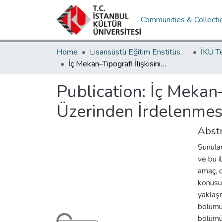
Communities & Collecti
Home
Lisansüstü Eğitim Enstitüsü / Postgraduate Education Institute
İKÜ T
İç Mekan–Tipografi İlişkisinin Kapalı Otopark Mekanları Üzerinden İrdelenmesi
Publication:
İç Mekan–
Üzerinden İrdelenmes
Abstr
Sunulan
ve bu i
amaç, d
konusu
yaklaşm
bölümün
bölümün