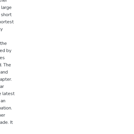
ther
 large
 short
hortest
ly
 the
ved by
ges
d. The
 and
hapter.
ar
e latest
 an
ation.
her
ade. It