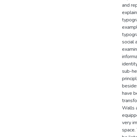
and rep
explain
typogra
example
typogr
social 
examine
inform
identit
sub-hea
princip
besides
have b
transfo
Walls a
equippe
very im
space. 