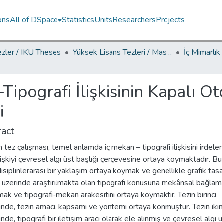
ons
All of DSpace
Statistics
Units
Researchers
Projects
ezler / IKU Theses
Yüksek Lisans Tezleri / Master's Theses
Tipografi İlişkisinin Kapalı O
i
act
 tez çalışması, temel anlamda iç mekan – tipografi ilişkisini irdel
lişkiyi çevresel algı üst başlığı çerçevesine ortaya koymaktadır. B
isiplinlerarası bir yaklaşım ortaya koymak ve genellikle grafik tas
 üzerinde araştırılmakta olan tipografi konusuna mekânsal bağla
ak ve tipografi-mekan arakesitini ortaya koymaktır. Tezin birinci
de, tezin amacı, kapsamı ve yöntemi ortaya konmuştur. Tezin ikin
de, tipografi bir iletişim aracı olarak ele alınmış ve çevresel algı 