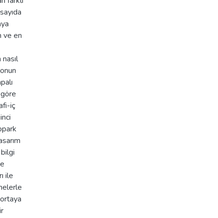
n farklı
 sayıda
aya
n ve en
 nasıl
e onun
apalı
 göre
fi-iç
inci
opark
tasarım
bilgi
ne
ı ile
melerle
 ortaya
ir