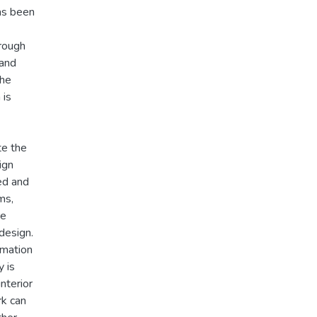
has been
hrough
tand
the
 is
te the
ign
ed and
ms,
re
design.
rmation
y is
interior
rk can