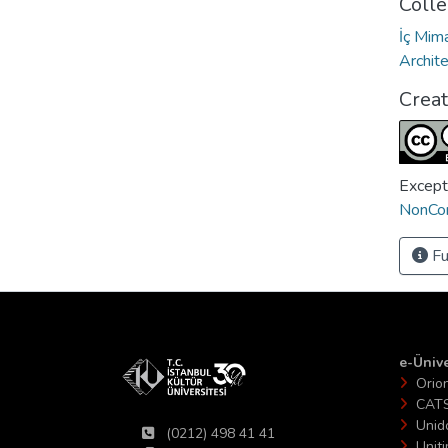
Colle
İç Mima
Archit
Crea
Except
NonCom
Fu
e-Ünive
Orio
CAT
Unid
(0212) 498 41 41
Unit