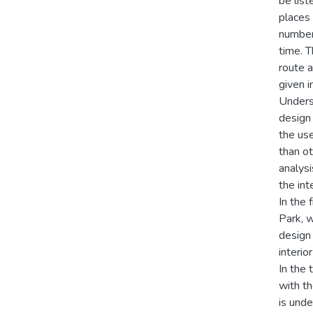
be list
places 
number 
time. 
route a
given i
Underst
design 
the use
than ot
analysi
the int
In the 
Park, w
design 
interio
In the
with th
is unde