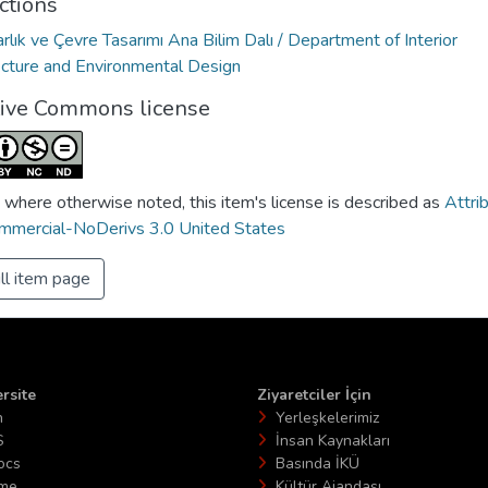
ctions
rlık ve Çevre Tasarımı Ana Bilim Dalı / Department of Interior
ecture and Environmental Design
tive Commons license
 where otherwise noted, this item's license is described as
Attri
mercial-NoDerivs 3.0 United States
ll item page
rsite
Ziyaretciler İçin
n
Yerleşkelerimiz
S
İnsan Kaynakları
ocs
Basında İKÜ
ime
Kültür Ajandası