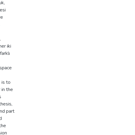
ık,
esi
ve
,
er iki
farklı
 space
is to
 in the
s
thesis,
nd part
d
the
sion