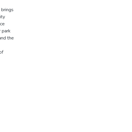
 brings
ity
ace
r park
and the
of