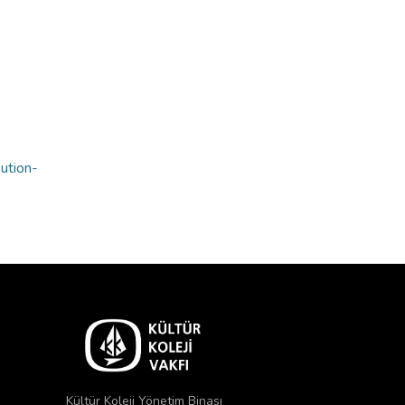
bution-
Kültür Koleji Yönetim Binası