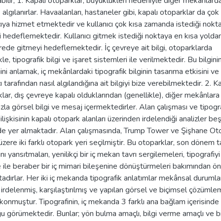
abilir; 1. Kapalı otoparklar, büyüklükleri nedeniyle diğer mekânlarda
 algılanırlar. Havaalanları, hastaneler gibi, kapalı otoparklar da çok
cıya hizmet etmektedir ve kullanıcı çok kısa zamanda istediği nokt
 hedeflemektedir. Kullanıcı gitmek istediği noktaya en kısa yolda
rede gitmeyi hedeflemektedir. İç çevreye ait bilgi, otoparklarda
kle, tipografik bilgi ve işaret sistemleri ile verilmektedir. Bu bilginin
ğini anlamak, iç mekânlardaki tipografik bilginin tasarıma etkisini v
cı tarafından nasıl algılandığına ait bilgiyi bize verebilmektedir. 2. K
lar, dış çevreye kapalı olduklarından (genellikle), diğer mekânlara
zla görsel bilgi ve mesaj içermektedirler. Alan çalışması ve tipogra
lişkisinin kapalı otopark alanları üzerinden irdelendiği analizler beş
e yer almaktadır. Alan çalışmasında, Trump Tower ve Şişhane Ot
zere iki farklı otopark yeri seçilmiştir. Bu otoparklar, son dönem 
ını yansıtmaları, yenilikçi bir iç mekan tavrı sergilemeleri, tipografiyi 
ile beraber bir iç mimari bileşenine dönüştürmeleri bakımından ö
adırlar. Her iki iç mekanda tipografik anlatımlar mekânsal durumlar
e irdelenmiş, karşılaştırılmış ve yapılan görsel ve biçimsel çözümle
konmuştur. Tipografinin, iç mekanda 3 farklı ana bağlam içerisinde
 görümektedir. Bunlar; yön bulma amaçlı, bilgi verme amaçlı ve b