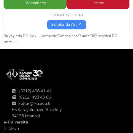
Görüntülenme
İndirme
GOOGLE SCHOLAR
Scholar'da Ara ↗
Bu yayında DOI yok — Altmetric/Dimensions/PlumX/BIP! rozetleri DOI
gerektirir.
(0212) 498 41 41
(0212) 498 43 06
kultur@iku.edu.tr
E5 Karayolu üzeri Bakırköy
34158 İstanbul
e-Üniversite
Orion