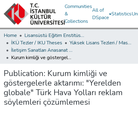
Communities
All of
&
Statistics
Un
DSpace
Collections
Home
Lisansüstü Eğitim Enstitüsü / Postgraduate Education Institute
İKÜ Tezler / IKU Theses
Yüksek Lisans Tezleri / Master's Theses
İletişim Sanatları Anasanat Dalı / Communication Arts Department
Kurum kimliği ve göstergelerle aktarımı: "Yerelden globale" Türk Hava Yolları reklam söylemleri çözümlemesi
Publication:
Kurum kimliği ve
göstergelerle aktarımı: "Yerelden
globale" Türk Hava Yolları reklam
söylemleri çözümlemesi