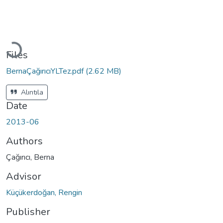
Loading...
Files
BernaÇağırıcıYLTez.pdf
(2.62 MB)
Alıntıla
Date
2013-06
Authors
Çağırıcı, Berna
Advisor
Küçükerdoğan, Rengin
Publisher