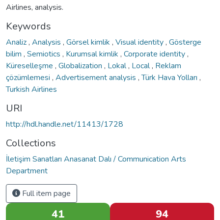
Airlines, analysis.
Keywords
Analiz
,
Analysis
,
Görsel kimlik
,
Visual identity
,
Gösterge
bilim
,
Semiotics
,
Kurumsal kimlik
,
Corporate identity
,
Küreselleşme
,
Globalization
,
Lokal
,
Local
,
Reklam
çözümlemesi
,
Advertisement analysis
,
Türk Hava Yolları
,
Turkish Airlines
URI
http://hdl.handle.net/11413/1728
Collections
İletişim Sanatları Anasanat Dalı / Communication Arts
Department
Full item page
41
94