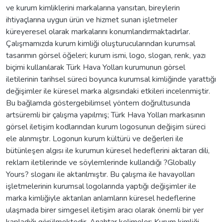
ve kurum kimliklerini markalarına yansıtan, bireylerin
ihtiyaçlarına uygun ürün ve hizmet sunan işletmeler
küreyeresel olarak markalarını konumlandırmaktadırlar.
Çalışmamızda kurum kimliği oluşturucularından kurumsal
tasarımın görsel öğeleri; kurum ismi, logo, slogan, renk, yazı
biçimi kullanılarak Türk Hava Yolları kurumunun görsel
iletilerinin tarihsel süreci boyunca kurumsal kimliğinde yarattığı
değişimler ile küresel marka algısındaki etkileri incelenmiştir.
Bu bağlamda göstergebilimsel yöntem doğrultusunda
artsüremli bir çalışma yapılmış; Türk Hava Yolları markasının
görsel iletişim kodlarından kurum logosunun değişim süreci
ele alınmıştır. Logonun kurum kültürü ve değerleri ile
bütünleşen algısı ile kurumun küresel hedeflerini aktaran dili,
reklam iletilerinde ve söylemlerinde kullandığı ?Globally
Yours? sloganı ile aktarılmıştır. Bu çalışma ile havayolları
işletmelerinin kurumsal logolarında yaptığı değişimler ile
marka kimliğiyle aktarılan anlamların küresel hedeflerine
ulaşmada birer simgesel iletişim aracı olarak önemli bir yer
kapladığı görülmektedir. Anahtar kelimeler: Kurum kimliği,