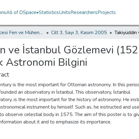
ons
All of DSpace
Statistics
Units
Researchers
Projects
İKÜ Güncesi Fen ve Mühendislik Bilimleri / Journal of İstanbul Kültür University Science and Engineering
Cilt 3, Sayı 3, Kasım 2005
n ve İstanbul Gözlemevi (152
 Astronomi Bilgini
act
ntury is the most important for Ottoman astronomy. In this period
founded an observatory in İstanbul. This observatory, İstanbul
tory, is the most important for the history of astronomy. He ins
stronomical instrument by himself. Such as, he instructed and us
to observe celestial body in 1575. The aim of this poster is to gi
nformation about it and to emphasize its importance.