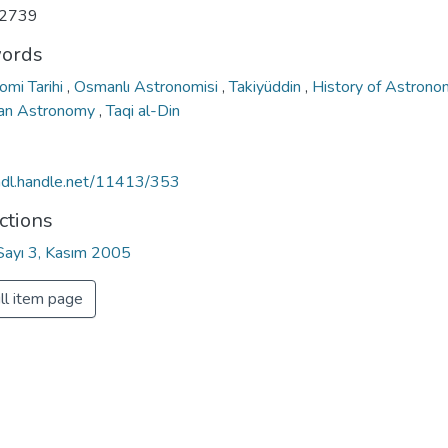
2739
ords
omi Tarihi
,
Osmanlı Astronomisi
,
Takiyüddin
,
History of Astron
an Astronomy
,
Taqi al-Din
/hdl.handle.net/11413/353
ctions
 Sayı 3, Kasım 2005
ll item page