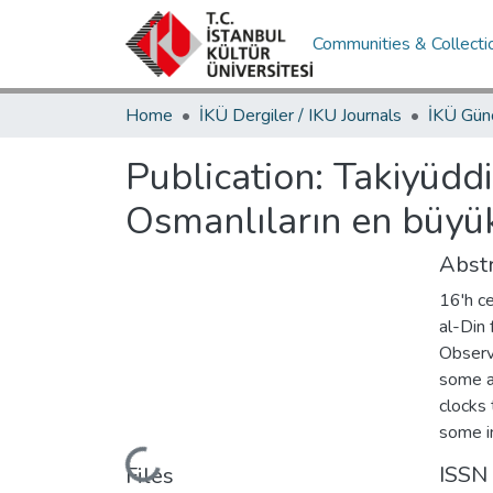
Communities & Collecti
Home
İKÜ Dergiler / IKU Journals
Publication:
Takiyüddi
Osmanlıların en büyük
Abstr
16'h ce
al-Din 
Observa
some a
clocks 
some i
Loading...
ISSN
Files