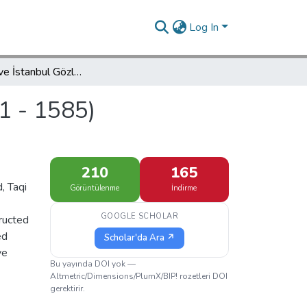
Log In
Takiyüddin ve İstanbul Gözlemevi (1521 - 1585) Osmanlıların en büyük Astronomi Bilgini
1 - 1585)
210
165
, Taqi
Görüntülenme
İndirme
GOOGLE SCHOLAR
tructed
ed
Scholar'da Ara ↗
ve
Bu yayında DOI yok —
Altmetric/Dimensions/PlumX/BIP! rozetleri DOI
gerektirir.