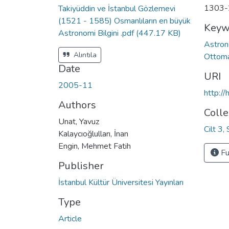
1303-
Takiyüddin ve İstanbul Gözlemevi
(1521 - 1585) Osmanlıların en büyük
Keyw
Astronomi Bilgini .pdf
(447.17 KB)
Astron
Alıntıla
Ottom
Date
URI
2005-11
http:/
Authors
Colle
Unat, Yavuz
Cilt 3,
Kalaycıoğlulları, İnan
Engin, Mehmet Fatih
Fu
Publisher
İstanbul Kültür Üniversitesi Yayınları
Type
Article