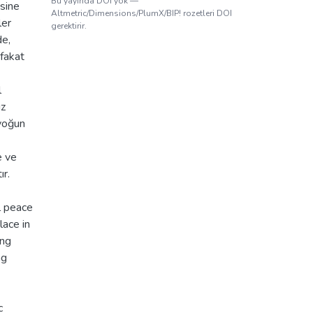
Bu yayında DOI yok —
esine
Altmetric/Dimensions/PlumX/BIP! rozetleri DOI
ler
gerektirir.
de,
fakat
l
uz
 yoğun
e ve
ır.
l peace
lace in
ing
ng
c