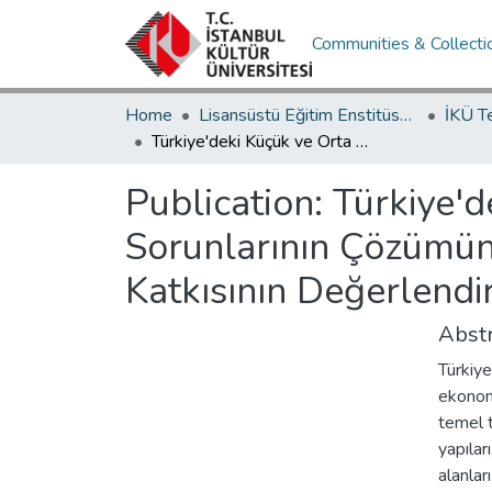
Communities & Collecti
Home
Lisansüstü Eğitim Enstitüsü / Postgraduate Education Institute
İKÜ T
Türkiye'deki Küçük ve Orta Ölçekli İşletmelerin Finansal Sorunlarının Çözümünde Kredi Garanti Fonu'nun Rolü ve Ekonomiye Katkısının Değerlendirilmesi
Publication:
Türkiye'd
Sorunlarının Çözümün
Katkısının Değerlendi
Abstr
Türkiye
ekonomi
temel t
yapılar
alanlar