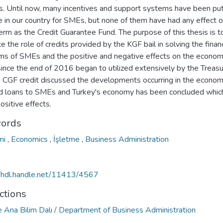
s. Until now, many incentives and support systems have been put
e in our country for SMEs, but none of them have had any effect 
erm as the Credit Guarantee Fund. The purpose of this thesis is t
e the role of credits provided by the KGF bail in solving the financ
ms of SMEs and the positive and negative effects on the econom
ince the end of 2016 began to utilized extensively by the Treasu
 CGF credit discussed the developments occurring in the econo
id loans to SMEs and Turkey's economy has been concluded whic
sitive effects.
ords
mi
,
Economics
,
İşletme
,
Business Administration
//hdl.handle.net/11413/4567
ctions
e Ana Bilim Dalı / Department of Business Administration