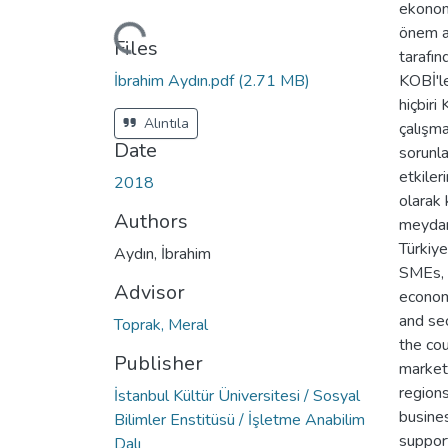
ekonomi
Loading...
önem a
Files
tarafı
İbrahim Aydın.pdf
(2.71 MB)
KOBİ'l
hiçbiri
Alıntıla
çalışma
Date
sorunl
etkiler
2018
olarak 
Authors
meydan
Türkiye
Aydın, İbrahim
SMEs, 
Advisor
economy
and se
Toprak, Meral
the cou
Publisher
market
region
İstanbul Kültür Üniversitesi / Sosyal
busine
Bilimler Enstitüsü / İşletme Anabilim
suppor
Dalı