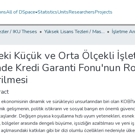
ons
All of DSpace
Statistics
Units
Researchers
Projects
ezler / IKU Theses
Yüksek Lisans Tezleri / Master's Theses
eki Küçük ve Orta Ölçekli İşle
de Kredi Garanti Fonu'nun R
rilmesi
act
 ekonomisinin dinamik ve sürükleyici unsurlarından biri olan KOBİ'le
k gelişmenin, politik istikrarın ve sosyal barışın en önemli güven
aşlarıdır. Değişen piyasa koşullarına hızlı uyum yetenekleri, esnek
ı, bölgeler arasında dengeli büyüme, işsizliğin azaltılması ve yeni iş
ı açılmasındaki katkıları gibi bir dizi olumlu özellikleri nedeniyle ülke