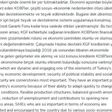
leri içinde önemli bir yer tutmaktadırlar. Ekonomi açısından böyl
rz eden KOBİ'ler, çeşitli sosyo-ekonomik nedenlerden ötürü ülke
ndan desteklenmekte ve teşvik edilmektedir. Bugüne dek ülkemiz
er için birçok teşvik ve destekleme sistemi uygulamaya konulmuş 
 Kredi Garanti Fonu kadar kısa vadede etkiler yaratmamıştır. Bu tez
sının amacı, KGF kefaletiyle sağlanan kredilerin KOBİ'lerin finansa
arının çözümündeki rolünü ve ekonomi üzerindeki olumlu ve olums
ini değerlendirmektir. Çalışmada Hazine destekli KGF kredilerinin
kullandırılmaya başladığı 2016 yılı sonundan itibaren ekonomide
a gelen gelişmeler ele alınmış ve söz konusu kredilerin KOBİ'ler
 ekonomisine birçok olumlu etkisinin bulunduğu sonucuna varılmışt
which are dynamic and engaging one of the elements of Turkey's
, economic development, security of political stability and socia
curity are cornerstones most important. They have an important p
ntry's economy because of their ability to adapt quickly to chang
 conditions, flexible production structures, balanced growth amo
s, reduction of unemployment and contributions to opening new
ss areas. SMEs who are so important in terms of economy are
ted and encouraged to the country due to various socio-economi