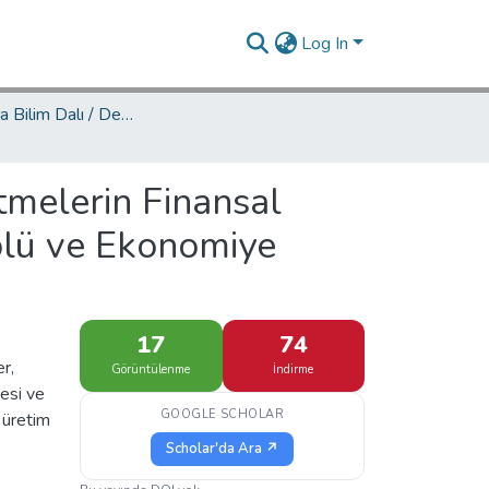
Log In
İşletme Ana Bilim Dalı / Department of Business Administration
tmelerin Finansal
olü ve Ekonomiye
17
74
r,
Görüntülenme
İndirme
cesi ve
GOOGLE SCHOLAR
 üretim
Scholar'da Ara ↗