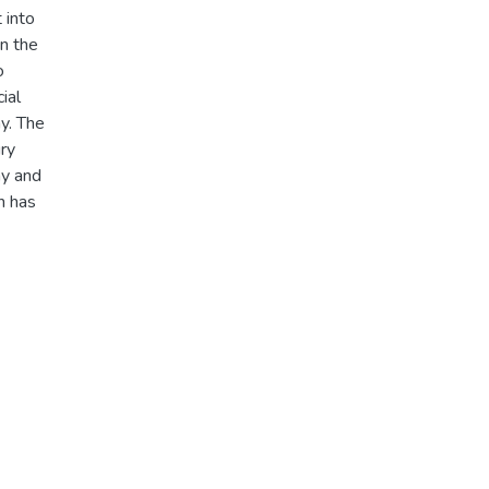
 into
on the
o
ial
y. The
ry
my and
h has