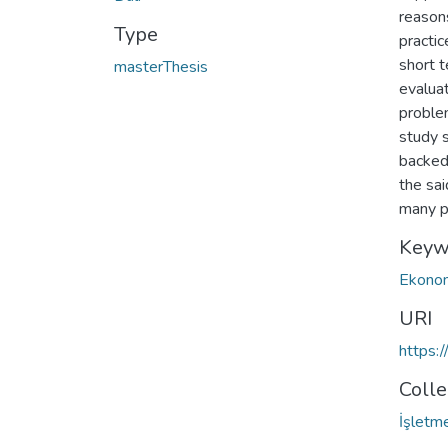
reason
Type
practic
short t
masterThesis
evaluat
proble
study s
backed
the sa
many po
Keyw
Ekono
URI
https:
Colle
İşletm