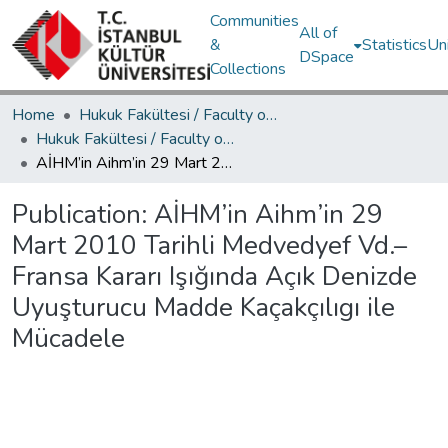
Communities
All of
&
Statistics
Un
DSpace
Collections
Home
Hukuk Fakültesi / Faculty of Law
Hukuk Fakültesi / Faculty of Law
AİHM’in Aihm’in 29 Mart 2010 Tarihli Medvedyef Vd.–Fransa Kararı Işığında Açık Denizde Uyuşturucu Madde Kaçakçılıgı ile Mücadele
Publication:
AİHM’in Aihm’in 29
Mart 2010 Tarihli Medvedyef Vd.–
Fransa Kararı Işığında Açık Denizde
Uyuşturucu Madde Kaçakçılıgı ile
Mücadele