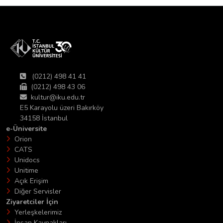
(0212) 498 41 41
(0212) 498 43 06
kultur@iku.edu.tr
E5 Karayolu üzeri Bakırköy
34158 İstanbul
e-Üniversite
Orion
CATS
Unidocs
Unitime
Açık Erişim
Diğer Servisler
Ziyaretciler İçin
Yerleşkelerimiz
İnsan Kaynakları