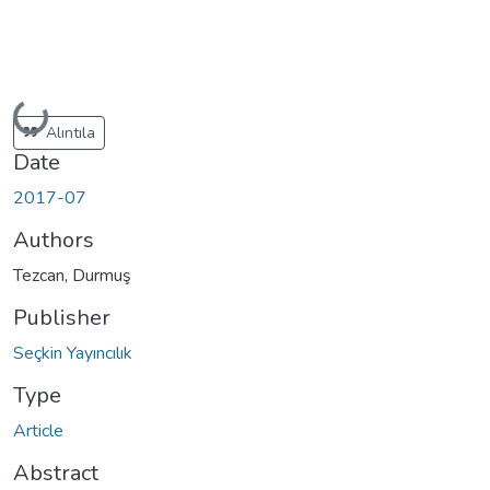
Loading...
Alıntıla
Date
2017-07
Authors
Tezcan, Durmuş
Publisher
Seçkin Yayıncılık
Type
Article
Abstract