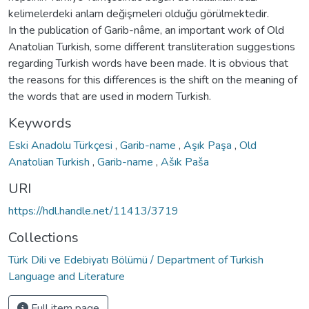
kelimelerdeki anlam değişmeleri olduğu görülmektedir.
In the publication of Garib-nâme, an important work of Old
Anatolian Turkish, some different transliteration suggestions
regarding Turkish words have been made. It is obvious that
the reasons for this differences is the shift on the meaning of
the words that are used in modern Turkish.
Keywords
Eski Anadolu Türkçesi
,
Garib-name
,
Aşık Paşa
,
Old
Anatolian Turkish
,
Garib-name
,
Ašık Paša
URI
https://hdl.handle.net/11413/3719
Collections
Türk Dili ve Edebiyatı Bölümü / Department of Turkish
Language and Literature
Full item page