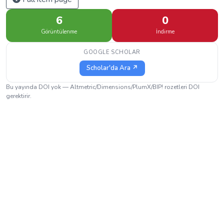
6
0
Görüntülenme
İndirme
GOOGLE SCHOLAR
Scholar'da Ara ↗
Bu yayında DOI yok — Altmetric/Dimensions/PlumX/BIP! rozetleri DOI
gerektirir.