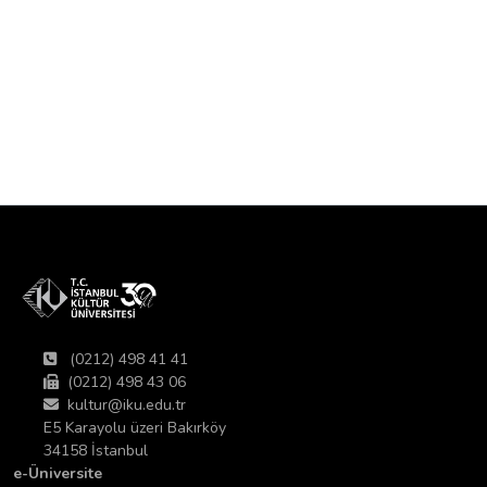
(0212) 498 41 41
(0212) 498 43 06
kultur@iku.edu.tr
E5 Karayolu üzeri Bakırköy
34158 İstanbul
e-Üniversite