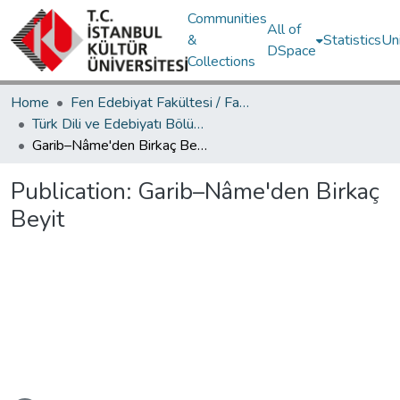
Communities
All of
&
Statistics
Un
DSpace
Collections
Home
Fen Edebiyat Fakültesi / Faculty of Letters and Sciences
Türk Dili ve Edebiyatı Bölümü / Department of Turkish Language and Literature
Garib–Nâme'den Birkaç Beyit
Publication:
Garib–Nâme'den Birkaç
Beyit