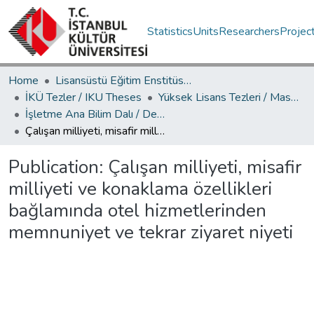
Statistics
Units
Researchers
Projec
Home
Lisansüstü Eğitim Enstitüsü / Postgraduate Education Institute
İKÜ Tezler / IKU Theses
Yüksek Lisans Tezleri / Master's Theses
İşletme Ana Bilim Dalı / Department of Business Administration
Çalışan milliyeti, misafir milliyeti ve konaklama özellikleri bağlamında otel hizmetlerinden memnuniyet ve tekrar ziyaret niyeti
Publication:
Çalışan milliyeti, misafir
milliyeti ve konaklama özellikleri
bağlamında otel hizmetlerinden
memnuniyet ve tekrar ziyaret niyeti