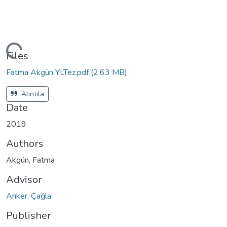
ding...
Files
Fatma Akgün YLTez.pdf
(2.63 MB)
Alıntıla
Date
2019
Authors
Akgün, Fatma
Advisor
Arıker, Çağla
Publisher