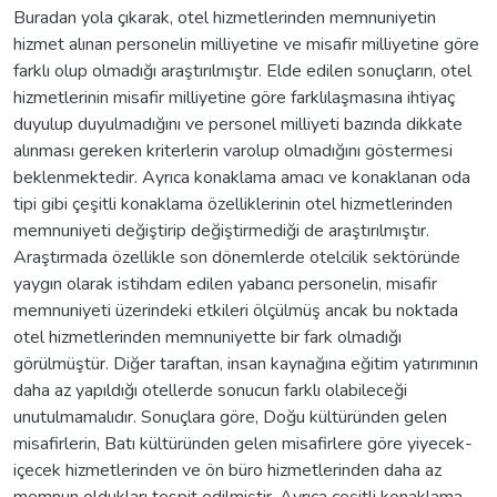
Buradan yola çıkarak, otel hizmetlerinden memnuniyetin
hizmet alınan personelin milliyetine ve misafir milliyetine göre
farklı olup olmadığı araştırılmıştır. Elde edilen sonuçların, otel
hizmetlerinin misafir milliyetine göre farklılaşmasına ihtiyaç
duyulup duyulmadığını ve personel milliyeti bazında dikkate
alınması gereken kriterlerin varolup olmadığını göstermesi
beklenmektedir. Ayrıca konaklama amacı ve konaklanan oda
tipi gibi çeşitli konaklama özelliklerinin otel hizmetlerinden
memnuniyeti değiştirip değiştirmediği de araştırılmıştır.
Araştırmada özellikle son dönemlerde otelcilik sektöründe
yaygın olarak istihdam edilen yabancı personelin, misafir
memnuniyeti üzerindeki etkileri ölçülmüş ancak bu noktada
otel hizmetlerinden memnuniyette bir fark olmadığı
görülmüştür. Diğer taraftan, insan kaynağına eğitim yatırımının
daha az yapıldığı otellerde sonucun farklı olabileceği
unutulmamalıdır. Sonuçlara göre, Doğu kültüründen gelen
misafirlerin, Batı kültüründen gelen misafirlere göre yiyecek-
içecek hizmetlerinden ve ön büro hizmetlerinden daha az
memnun oldukları tespit edilmiştir. Ayrıca çeşitli konaklama