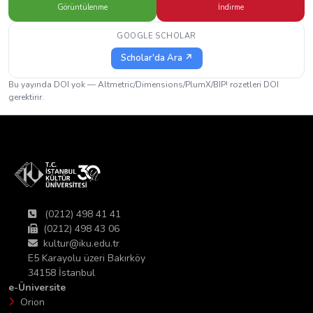
Görüntülenme
İndirme
GOOGLE SCHOLAR
Scholar'da Ara ↗
Bu yayında DOI yok — Altmetric/Dimensions/PlumX/BIP! rozetleri DOI
gerektirir.
(0212) 498 41 41
(0212) 498 43 06
kultur@iku.edu.tr
E5 Karayolu üzeri Bakırköy
34158 İstanbul
e-Üniversite
Orion