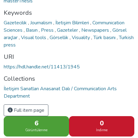
masterThesis
Keywords
Gazetecilik
,
Journalism
,
İletişim Bilimleri
,
Communication
Sciences
,
Basın
,
Press
,
Gazeteler
,
Newspapers
,
Görsel
araçlar
,
Visual tools
,
Görsellik
,
Visuality
,
Türk basını
,
Turkish
press
URI
https://hdl.handle.net/11413/1945
Collections
İletişim Sanatları Anasanat Dalı / Communication Arts
Department
Full item page
6
0
Görüntülenme
İndirme