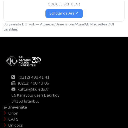
GOOGLE SCHOLAR
Scholar'da Ara ↗
Bu yayında DOI yok — Altmetric/Dimensions/PlumX/BIP! rozetleri DOI
gerektirir.
(0212) 498 41 41
(0212) 498 43 06
kultur@iku.edu.tr
E5 Karayolu üzeri Bakırköy
34158 İstanbul
e-Üniversite
Orion
CATS
Unidocs