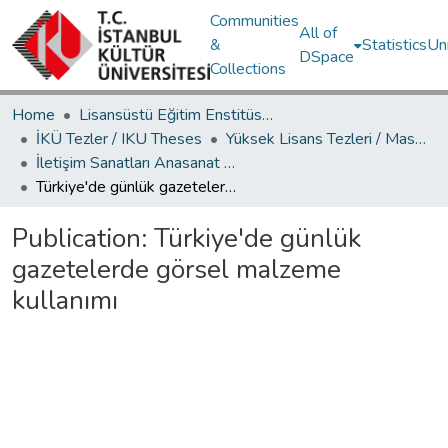
Communities
All of
&
Statistics
Un
DSpace
Collections
Home
Lisansüstü Eğitim Enstitüsü / Postgraduate Education Institute
İKÜ Tezler / IKU Theses
Yüksek Lisans Tezleri / Master's Theses
İletişim Sanatları Anasanat Dalı / Communication Arts Department
Türkiye'de günlük gazetelerde görsel malzeme kullanımı
Publication:
Türkiye'de günlük
gazetelerde görsel malzeme
kullanımı