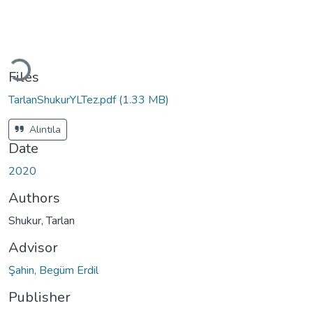
Loading...
Files
TarlanShukurYLTez.pdf
(1.33 MB)
Alıntıla
Date
2020
Authors
Shukur, Tarlan
Advisor
Şahin, Begüm Erdil
Publisher