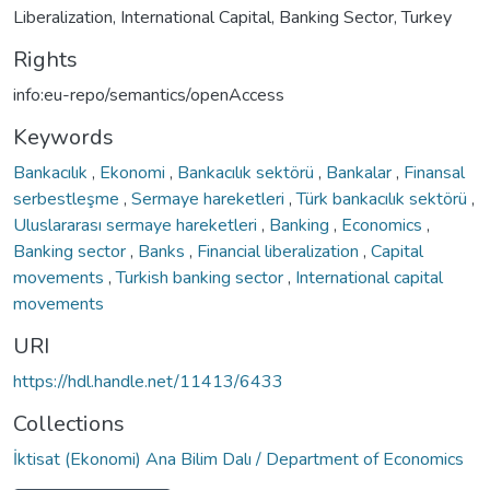
Liberalization, International Capital, Banking Sector, Turkey
Rights
info:eu-repo/semantics/openAccess
Keywords
Bankacılık
,
Ekonomi
,
Bankacılık sektörü
,
Bankalar
,
Finansal
serbestleşme
,
Sermaye hareketleri
,
Türk bankacılık sektörü
,
Uluslararası sermaye hareketleri
,
Banking
,
Economics
,
Banking sector
,
Banks
,
Financial liberalization
,
Capital
movements
,
Turkish banking sector
,
International capital
movements
URI
https://hdl.handle.net/11413/6433
Collections
İktisat (Ekonomi) Ana Bilim Dalı / Department of Economics