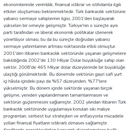
ekonomilerinde verimlilik, finansal istikrar ve istihdamla ilgili
etkiler oluşturması beklenmektedir. Türk bankacılık sektörüne
yabancı sermaye sahiplerinin ilgisi, 2001'den başlayarak
yükselen bir ivmeyle gelişmiştir. Türkiye'nin o süreçte aynı
parti tarafından ve liberal ekonomik politikalar izlenerek
yönetiliyor olması, bu da bu süreçte doğrudan yabancı
sermaye yatırımlarının artması noktasında etkili olmuştur.
2001'den itibaren bankacılık sektöründe yaşanan gelişmelere
bakıldığında 2002'de 130 Milyar Dolar büyüklüğe sahip olan
sektör, 2008'de 465 Milyar dolar düzeylerinde bir büyüklüğe
ulaştığı görülmektedir. Bu dönemde sektörün gayri safi yurt
içi hâsıla içindeki payı da %57 düzeyinden, %77'lere
yükselmiştir. Bu dönem içinde sektörde yaşanan birçok
gelişme, yeniden yapılandırmanın tamamlanmasını ve
sektörün güçlenmesini sağlamıştır. 2002 yılından itibaren Türk
bankacılık sektöründe uygulamaya konulan sıkı maliye
programları, serbest kur stratejileri ve enflasyonla mücadele
yolları finansal fiyatların istikrarlı olmasını sağlamıştır.
Kredilerde gerçekleştirilen kapsamlı düzenlemelere bağlı