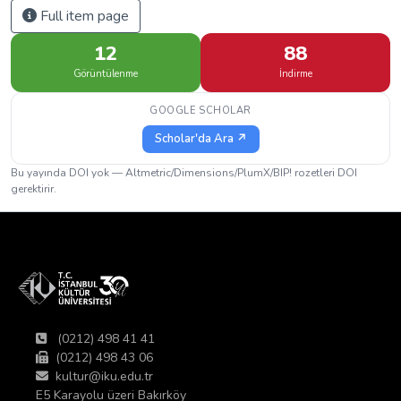
Full item page
12
88
Görüntülenme
İndirme
GOOGLE SCHOLAR
Scholar'da Ara ↗
Bu yayında DOI yok — Altmetric/Dimensions/PlumX/BIP! rozetleri DOI
gerektirir.
(0212) 498 41 41
(0212) 498 43 06
kultur@iku.edu.tr
E5 Karayolu üzeri Bakırköy