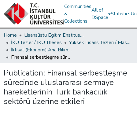
Communities
All of
&
Statistics
Un
DSpace
Collections
Home
Lisansüstü Eğitim Enstitüsü / Postgraduate Education Institute
İKÜ Tezler / IKU Theses
Yüksek Lisans Tezleri / Master's Theses
İktisat (Ekonomi) Ana Bilim Dalı / Department of Economics
Finansal serbestleşme sürecinde uluslararası sermaye hareketlerinin Türk bankacılık sektörü üzerine etkileri
Publication:
Finansal serbestleşme
sürecinde uluslararası sermaye
hareketlerinin Türk bankacılık
sektörü üzerine etkileri