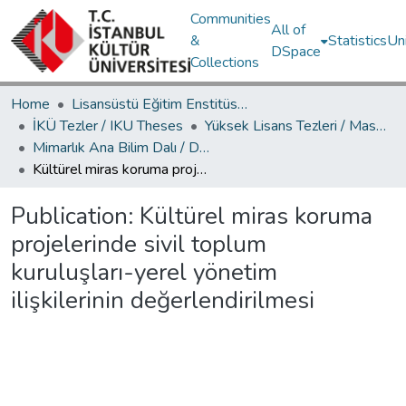
Communities
All of
&
Statistics
Un
DSpace
Collections
Home
Lisansüstü Eğitim Enstitüsü / Postgraduate Education Institute
İKÜ Tezler / IKU Theses
Yüksek Lisans Tezleri / Master's Theses
Mimarlık Ana Bilim Dalı / Department of Architecture
Kültürel miras koruma projelerinde sivil toplum kuruluşları-yerel yönetim ilişkilerinin değerlendirilmesi
Publication:
Kültürel miras koruma
projelerinde sivil toplum
kuruluşları-yerel yönetim
ilişkilerinin değerlendirilmesi