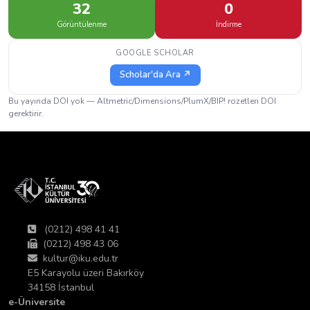
32
0
Görüntülenme
İndirme
GOOGLE SCHOLAR
Scholar'da Ara ↗
Bu yayında DOI yok — Altmetric/Dimensions/PlumX/BIP! rozetleri DOI
gerektirir.
(0212) 498 41 41
(0212) 498 43 06
kultur@iku.edu.tr
E5 Karayolu üzeri Bakırköy
34158 İstanbul
e-Üniversite