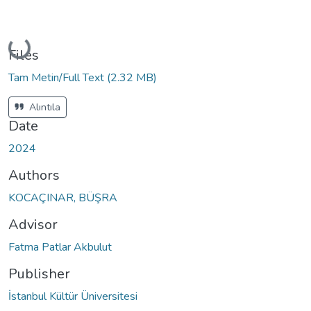
Loading...
Files
Tam Metin/Full Text
(2.32 MB)
Alıntıla
Date
2024
Authors
KOCAÇINAR, BÜŞRA
Advisor
Fatma Patlar Akbulut
Publisher
İstanbul Kültür Üniversitesi