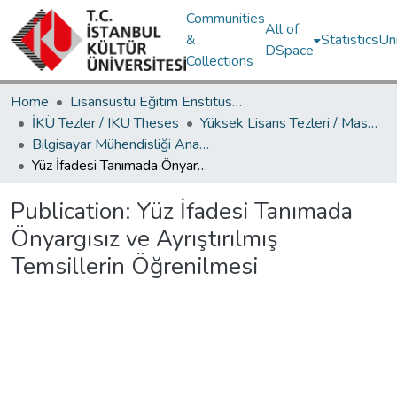
Communities
All of
&
Statistics
Un
DSpace
Collections
Home
Lisansüstü Eğitim Enstitüsü / Postgraduate Education Institute
İKÜ Tezler / IKU Theses
Yüksek Lisans Tezleri / Master's Theses
Bilgisayar Mühendisliği Ana Bilim Dalı / Department of Computer Engineering
Yüz İfadesi Tanımada Önyargısız ve Ayrıştırılmış Temsillerin Öğrenilmesi
Publication:
Yüz İfadesi Tanımada
Önyargısız ve Ayrıştırılmış
Temsillerin Öğrenilmesi