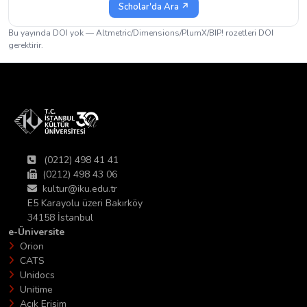
Scholar'da Ara ↗
Bu yayında DOI yok — Altmetric/Dimensions/PlumX/BIP! rozetleri DOI
gerektirir.
(0212) 498 41 41
(0212) 498 43 06
kultur@iku.edu.tr
E5 Karayolu üzeri Bakırköy
34158 İstanbul
e-Üniversite
Orion
CATS
Unidocs
Unitime
Açık Erişim