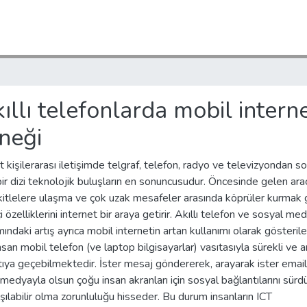
kıllı telefonlarda mobil intern
neği
t kişilerarası iletişimde telgraf, telefon, radyo ve televizyondan s
ir dizi teknolojik buluşların en sonuncusudur. Öncesinde gelen araç
itlelere ulaşma ve çok uzak mesafeler arasında köprüler kurmak g
çi özelliklerini internet bir araya getirir. Akıllı telefon ve sosyal me
mındaki artış ayrıca mobil internetin artan kullanımı olarak gösterileb
san mobil telefon (ve laptop bilgisayarlar) vasıtasıyla sürekli ve 
ıya geçebilmektedir. İster mesaj göndererek, arayarak ister email
medyayla olsun çoğu insan akranları için sosyal bağlantılarını sür
aşılabilir olma zorunluluğu hisseder. Bu durum insanların ICT