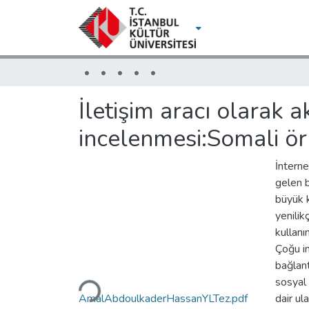
İletişim aracı olarak a
incelenmesi:Somali ör
İnterne
gelen b
büyük k
yenilik
kullanı
Çoğu in
bağlant
sosyal 
AmalAbdoulkaderHassanYLTez.pdf
dair ul