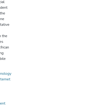
ial
ndent
 the
one
tative
m the
ies
frican
ing
bile
hnology
nternet
ment