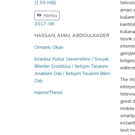
(1.55 MB)
teknolo
amacı a
Alıntıla
kullanı
2017-06
kantita
kullana
HASSAN, AMAL ABDOULKADER
teorik 
interne
Ormanlı, Okan
gençler
İstanbul Kültür Üniversitesi / Sosyal
bölgesi
Bilimler Enstitüsü / İletişim Tasarımı
edilece
Anabilim Dalı / İletişim Tasarımı Bilim
The Int
Dalı
interpe
masterThesis
televis
great 
mobile 
smartp
instant
text m