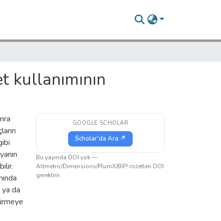
et kullanımının
onra
GOOGLE SCHOLAR
ların
Scholar'da Ara ↗
ibi
dyanın
Bu yayında DOI yok —
ilir.
Altmetric/Dimensions/PlumX/BIP! rozetleri DOI
gerektirir.
anında
 ya da
dürmeye