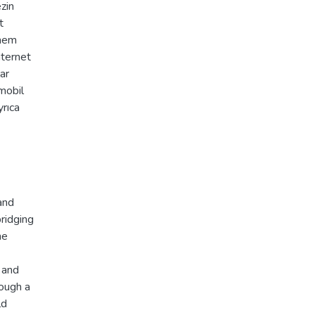
zin
t
 hem
nternet
ar
 mobil
yrıca
and
bridging
he
 and
rough a
ld