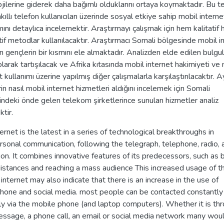
jilerine giderek daha bağımlı olduklarını ortaya koymaktadır. Bu te
kıllı telefon kullanıcıları üzerinde sosyal etkiye sahip mobil interne
mını detaylıca incelemektir. Araştırmayı çalışmak için hem kalitatif
tif metodlar kullanılacaktır. Araştırmacı Somali bölgesinde mobil i
n gençlerin bir kısmını ele almaktadır. Analizden elde edilen bulgul
olarak tartışılacak ve Afrika kıtasında mobil internet hakimiyeti ve
t kullanımı üzerine yapılmış diğer çalışmalarla karşılaştırılacaktır. A
in nasıl mobil internet hizmetleri aldığını incelemek için Somali
ndeki önde gelen telekom şirketlerince sunulan hizmetler analiz
ktir.
ernet is the latest in a series of technological breakthroughs in
rsonal communication, following the telegraph, telephone, radio, 
ion. It combines innovative features of its predecessors, such as 
distances and reaching a mass audience This increased usage of t
internet may also indicate that there is an increase in the use of
hone and social media. most people can be contacted constantly
ly via the mobile phone (and laptop computers). Whether it is th
essage, a phone call, an email or social media network many wou