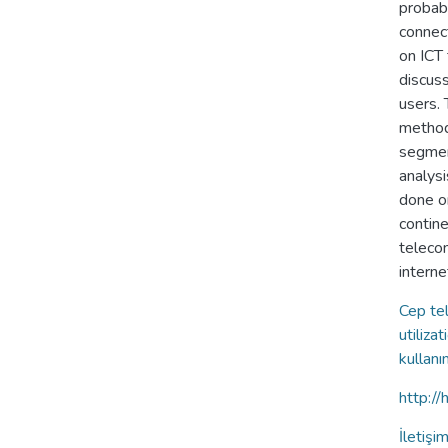
probabl
connec
on ICT 
discuss
users.
method
segment
analysi
done on
contine
teleco
interne
Cep te
utiliza
kullanı
http:/
İletiş