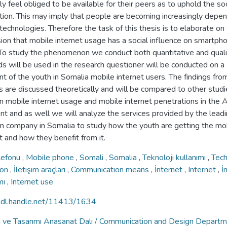
y feel obliged to be available for their peers as to uphold the soc
tion. This may imply that people are becoming increasingly depe
technologies. Therefore the task of this thesis is to elaborate on
ion that mobile internet usage has a social influence on smartph
 To study the phenomenon we conduct both quantitative and quali
s will be used in the research questioner will be conducted on a
 of the youth in Somalia mobile internet users. The findings fro
s are discussed theoretically and will be compared to other stud
 mobile internet usage and mobile internet penetrations in the A
nt and as well we will analyze the services provided by the lead
m company in Somalia to study how the youth are getting the mo
t and how they benefit from it.
lefonu
,
Mobile phone
,
Somali
,
Somalia
,
Teknoloji kullanımı
,
Tec
tion
,
İletişim araçları
,
Communication means
,
İnternet
,
Internet
,
İ
mı
,
Internet use
/hdl.handle.net/11413/1634
im ve Tasarımı Anasanat Dalı / Communication and Design Depart