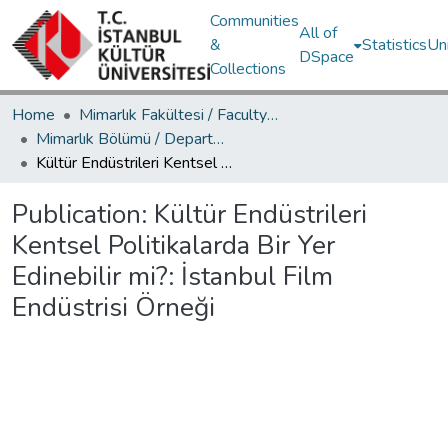
Communities
All of
&
Statistics
Un
DSpace
Collections
Home
Mimarlık Fakültesi / Faculty of Architecture
Mimarlık Bölümü / Department of Architecture
Kültür Endüstrileri Kentsel Politikalarda Bir Yer Edinebilir mi?: İstanbul Film Endüstrisi Örneği
Publication:
Kültür Endüstrileri
Kentsel Politikalarda Bir Yer
Edinebilir mi?: İstanbul Film
Endüstrisi Örneği