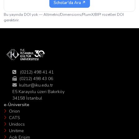
Scholar'da Ara ↗
Bu yayında DOI yok — Altmetric/Dimensions/PlumX/BIP! rozetleri DOI
gerektirir.
(0212) 498 41 41
(0212) 498 43 06
kultur@iku.edu.tr
E5 Karayolu üzeri Bakırköy
34158 İstanbul
e-Üniversite
Orion
CATS
Unidocs
Unitime
Açık Erişim