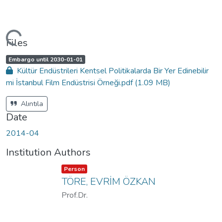
ading...
Files
A
,
Embargo until 2030-01-01
c
Kültür Endüstrileri Kentsel Politikalarda Bir Yer Edinebilir
c
e
mi İstanbul Film Endüstrisi Örneği.pdf
(1.09 MB)
s
s
s
t
Alıntıla
a
t
Date
u
s
:
2014-04
Institution Authors
Item type:
,
Person
TÖRE, EVRİM ÖZKAN
Prof.Dr.