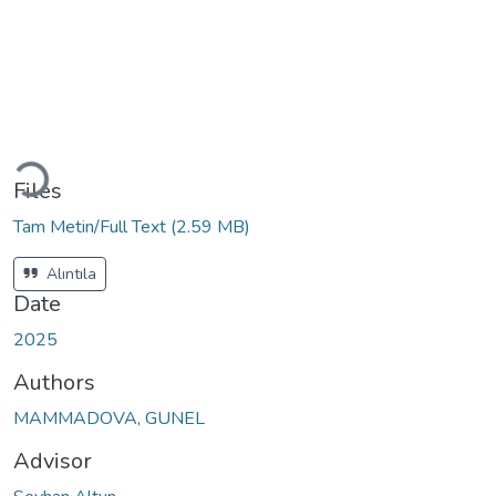
Loading...
Files
Tam Metin/Full Text
(2.59 MB)
Alıntıla
Date
2025
Authors
MAMMADOVA, GUNEL
Advisor