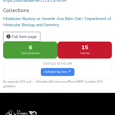
https://hdl.handle.net/11413/9854
Collections
Moleküler Biyoloji ve Genetik Ana Bilim Dalı / Department of
Molecular Biology and Genetics
Full item page
6
15
Görüntülenme
İndirme
GOOGLE SCHOLAR
Scholar'da Ara ↗
Bu yayında DOI yok — Altmetric/Dimensions/PlumX/BIP! rozetleri DOI
gerektirir.