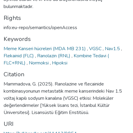
bulunmaktadır.
Rights
info:eu-repo/semantics/openAccess
Keywords
Meme Kanseri hücreleri (MDA MB 231)
,
VGSC
,
Nav1.5
,
Flekainid (FLC)
,
Ranolazin (RNL)
,
Kombine Tedavi (
FLC+RNL)
,
Normoksi
,
Hipoksi
Citation
Mammadova, G. (2025). Ranolazine ve flecainide
kombinasyonunun metastatik meme kanserindeki Nav 1.5
voltaj kapılı sodyum kanalına (VGSC) etkisi: Moleküler
değerlendirmeler [Yüksek lisans tezi, İstanbul Kültür
Üniversitesi]. Lisansüstü Eğitim Enstitüsü.
URI