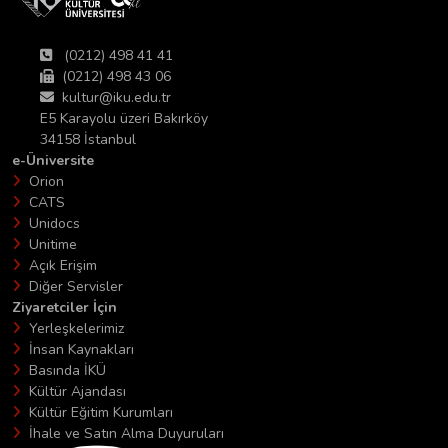
(0212) 498 41 41
(0212) 498 43 06
kultur@iku.edu.tr
E5 Karayolu üzeri Bakırköy
34158 İstanbul
e-Üniversite
Orion
CATS
Unidocs
Unitime
Açık Erişim
Diğer Servisler
Ziyaretciler İçin
Yerleşkelerimiz
İnsan Kaynakları
Basında İKÜ
Kültür Ajandası
Kültür Eğitim Kurumları
İhale ve Satın Alma Duyuruları