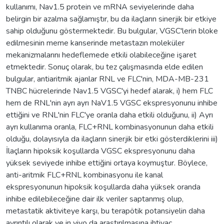
kullanımı, Nav1.5 protein ve mRNA seviyelerinde daha
belirgin bir azalma sağlamıştır, bu da ilaçların sinerjik bir etkiye
sahip olduğunu göstermektedir. Bu bulgular, VGSC'lerin bloke
edilmesinin meme kanserinde metastazın moleküler
mekanizmalarını hedeflemede etkili olabileceğine işaret
etmektedir. Sonuç olarak, bu tez çalışmasında elde edilen
bulgular, antiaritmik ajanlar RNL ve FLC'nin, MDA-MB-231
TNBC hücrelerinde Nav1.5 VGSC'yi hedef alarak, i) hem FLC
hem de RNL'nin ayrı ayrı NaV1.5 VGSC ekspresyonunu inhibe
ettiğini ve RNL'nin FLC'ye oranla daha etkili olduğunu, ii) Ayrı
ayrı kullanıma oranla, FLC+RNL kombinasyonunun daha etkili
olduğu, dolayısıyla da ilaçların sinerjik bir etki gösterdiklerini iii)
İlaçların hipoksik koşullarda VGSC ekspresyonunu daha
yüksek seviyede inhibe ettiğini ortaya koymuştur. Böylece,
anti-aritmik FLC+RNL kombinasyonu ile kanal
ekspresyonunun hipoksik koşullarda daha yüksek oranda
inhibe edilebileceğine dair ilk veriler saptanmış olup,
metastatik aktiviteye karşı, bu terapötik potansiyelin daha
ayrıntılı olarak ve in vivo da araştırılmasına ihtiyaç