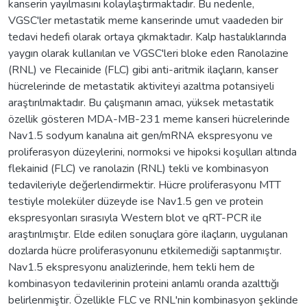
kanserin yayılmasını kolaylaştırmaktadır. Bu nedenle,
VGSC'ler metastatik meme kanserinde umut vaadeden bir
tedavi hedefi olarak ortaya çıkmaktadır. Kalp hastalıklarında
yaygın olarak kullanılan ve VGSC'leri bloke eden Ranolazine
(RNL) ve Flecainide (FLC) gibi anti-aritmik ilaçların, kanser
hücrelerinde de metastatik aktiviteyi azaltma potansiyeli
araştırılmaktadır. Bu çalışmanın amacı, yüksek metastatik
özellik gösteren MDA-MB-231 meme kanseri hücrelerinde
Nav1.5 sodyum kanalına ait gen/mRNA ekspresyonu ve
proliferasyon düzeylerini, normoksi ve hipoksi koşulları altında
flekainid (FLC) ve ranolazin (RNL) tekli ve kombinasyon
tedavileriyle değerlendirmektir. Hücre proliferasyonu MTT
testiyle moleküler düzeyde ise Nav1.5 gen ve protein
ekspresyonları sırasıyla Western blot ve qRT-PCR ile
araştırılmıştır. Elde edilen sonuçlara göre ilaçların, uygulanan
dozlarda hücre proliferasyonunu etkilemediği saptanmıştır.
Nav1.5 ekspresyonu analizlerinde, hem tekli hem de
kombinasyon tedavilerinin proteini anlamlı oranda azalttığı
belirlenmiştir. Özellikle FLC ve RNL'nin kombinasyon şeklinde