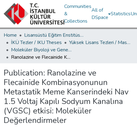
Communities
All of
&
Statistics
Un
DSpace
Collections
Home
Lisansüstü Eğitim Enstitüsü / Postgraduate Education Institute
İKÜ Tezler / IKU Theses
Yüksek Lisans Tezleri / Master's Theses
Moleküler Biyoloji ve Genetik Ana Bilim Dalı / Department of Molecular Biology and Genetics
Ranolazine ve Flecainide Kombinasyonunun Metastatik Meme Kanserindeki Nav 1.5 Voltaj Kapılı Sodyum Kanalına (VGSC) etkisi: Moleküler Değerlendirmeler
Publication:
Ranolazine ve
Flecainide Kombinasyonunun
Metastatik Meme Kanserindeki Nav
1.5 Voltaj Kapılı Sodyum Kanalına
(VGSC) etkisi: Moleküler
Değerlendirmeler