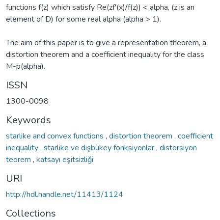
functions f(z) which satisfy Re(zf'(x)/f(z)) < alpha, (z is an
element of D) for some real alpha (alpha > 1).
The aim of this paper is to give a representation theorem, a
distortion theorem and a coefficient inequality for the class
M-p(alpha).
ISSN
1300-0098
Keywords
starlike and convex functions
,
distortion theorem
,
coefficient
inequality
,
starlike ve dışbükey fonksiyonlar
,
distorsiyon
teorem
,
katsayı eşitsizliği
URI
http://hdl.handle.net/11413/1124
Collections