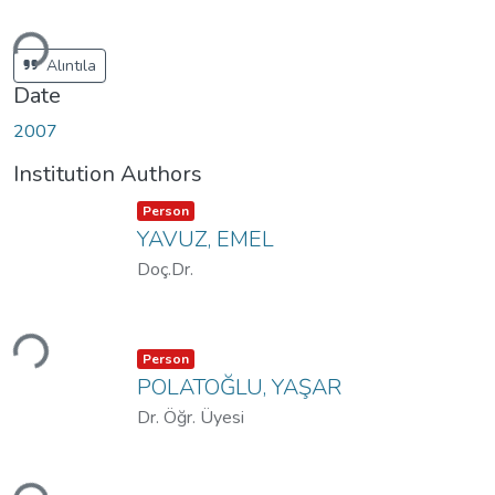
ding...
Alıntıla
Date
2007
Institution Authors
Item type:
,
Person
YAVUZ, EMEL
Doç.Dr.
ding...
Item type:
,
Person
POLATOĞLU, YAŞAR
Dr. Öğr. Üyesi
ding...