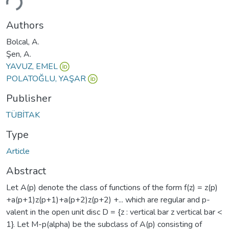
Authors
Bolcal, A.
Şen, A.
YAVUZ, EMEL
POLATOĞLU, YAŞAR
Publisher
TÜBİTAK
Type
Article
Abstract
Let A(p) denote the class of functions of the form f(z) = z(p)
+a(p+1)z(p+1)+a(p+2)z(p+2) +... which are regular and p-
valent in the open unit disc D = {z : vertical bar z vertical bar <
1}. Let M-p(alpha) be the subclass of A(p) consisting of