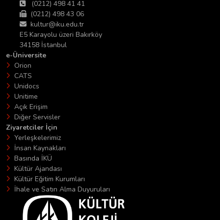
(0212) 498 41 41
(0212) 498 43 06
kultur@iku.edu.tr
E5 Karayolu üzeri Bakırköy
34158 İstanbul
e-Üniversite
Orion
CATS
Unidocs
Unitime
Açık Erişim
Diğer Servisler
Ziyaretciler İçin
Yerleşkelerimiz
İnsan Kaynakları
Basında İKÜ
Kültür Ajandası
Kültür Eğitim Kurumları
İhale ve Satın Alma Duyuruları