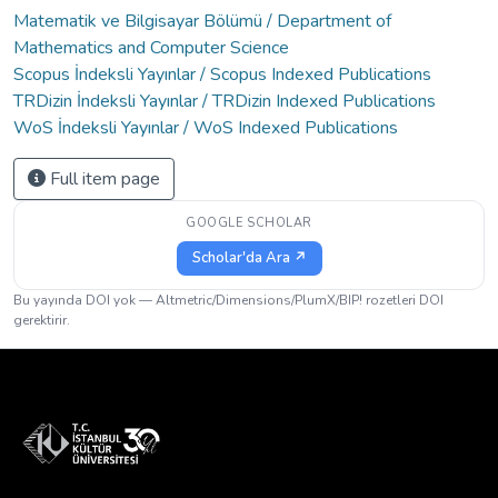
Matematik ve Bilgisayar Bölümü / Department of
Mathematics and Computer Science
Scopus İndeksli Yayınlar / Scopus Indexed Publications
TRDizin İndeksli Yayınlar / TRDizin Indexed Publications
WoS İndeksli Yayınlar / WoS Indexed Publications
Full item page
GOOGLE SCHOLAR
Scholar'da Ara ↗
Bu yayında DOI yok — Altmetric/Dimensions/PlumX/BIP! rozetleri DOI
gerektirir.