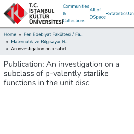
Communities
All of
&
Statistics
Un
DSpace
Collections
Home
Fen Edebiyat Fakültesi / Faculty of Letters and Sciences
Matematik ve Bilgisayar Bölümü / Department of Mathematics and Computer Science
An investigation on a subclass of p-valently starlike functions in the unit disc
Publication:
An investigation on a
subclass of p-valently starlike
functions in the unit disc