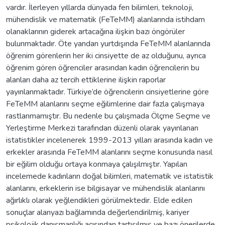
vardır. İlerleyen yıllarda dünyada fen bilimleri, teknoloji,
mühendislik ve matematik (FeTeMM) alanlarında istihdam
olanaklarının giderek artacağına ilişkin bazı öngörüler
bulunmaktadır. Öte yandan yurtdışında FeTeMM alanlarında
öğrenim görenlerin her iki cinsiyette de az olduğunu, ayrıca
öğrenim gören öğrenciler arasından kadın öğrencilerin bu
alanları daha az tercih ettiklerine ilişkin raporlar
yayınlanmaktadır. Türkiye’de öğrencilerin cinsiyetlerine göre
FeTeMM alanlarını seçme eğilimlerine dair fazla çalışmaya
rastlanmamıştır. Bu nedenle bu çalışmada Ölçme Seçme ve
Yerleştirme Merkezi tarafından düzenli olarak yayınlanan
istatistikler incelenerek 1999-2013 yılları arasında kadın ve
erkekler arasında FeTeMM alanlarını seçme konusunda nasıl
bir eğilim olduğu ortaya konmaya çalışılmıştır. Yapılan
incelemede kadınların doğal bilimleri, matematik ve istatistik
alanlarını, erkeklerin ise bilgisayar ve mühendislik alanlarını
ağırlıklı olarak yeğlendikleri görülmektedir. Elde edilen
sonuçlar alanyazı bağlamında değerlendirilmiş, kariyer
psikolojik danışmanlığı açısından tartışılmış ve bazı önerilerde