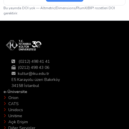
Bu yayında DOI yok — Altmetric/Dimensions/PlumX/BIP! rozetleri DOI
gerektirir.
(0212) 498 41 41
(0212) 498 43 06
kultur@iku.edu.tr
E5 Karayolu üzeri Bakırköy
34158 İstanbul
e-Üniversite
Orion
CATS
Unidocs
Unitime
Açık Erişim
Diğer Servisler