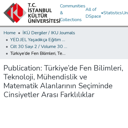
Communities
All of
&
Statistics
Un
DSpace
Collections
Home
İKÜ Dergiler / IKU Journals
YED.JEL Yaşadıkça Eğitim Dergisi / Journal of Education For Life
Cilt 30 Sayı 2 / Volume 30 Issue 2
Türkiye’de Fen Bilimleri, Teknoloji, Mühendislik ve Matematik Alanlarının Seçiminde Cinsiyetler Arası Farklılıklar
Publication:
Türkiye’de Fen Bilimleri,
Teknoloji, Mühendislik ve
Matematik Alanlarının Seçiminde
Cinsiyetler Arası Farklılıklar