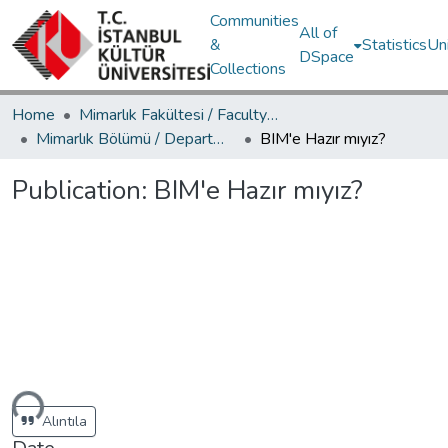
Communities
All of
&
Statistics
Un
DSpace
Collections
Home
Mimarlık Fakültesi / Faculty of Architecture
Mimarlık Bölümü / Department of Architecture
BIM'e Hazır mıyız?
Publication:
BIM'e Hazır mıyız?
ding...
Alıntıla