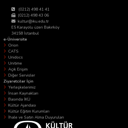
(0212) 498 41 41
(0212) 498 43 06
kultur@iku.edu.tr
E5 Karayolu üzeri Bakırköy
34158 İstanbul
e-Üniversite
Orion
CATS
Unidocs
Unitime
Açık Erişim
Diğer Servisler
Ziyaretciler İçin
Yerleşkelerimiz
İnsan Kaynakları
Basında İKÜ
Kültür Ajandası
Kültür Eğitim Kurumları
İhale ve Satın Alma Duyuruları