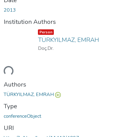
Date
2013
Institution Authors
Item type:
,
Person
TÜRKYILMAZ, EMRAH
Doç.Dr.
ding...
Authors
TÜRKYILMAZ, EMRAH
Type
conferenceObject
URI