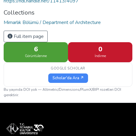
https://hdl.handle.net/11413/4097
Collections
Mimarlık Bölümü / Department of Architecture
Full item page
6
0
Görüntülenme
İndirme
GOOGLE SCHOLAR
Scholar'da Ara ↗
Bu yayında DOI yok — Altmetric/Dimensions/PlumX/BIP! rozetleri DOI
gerektirir.