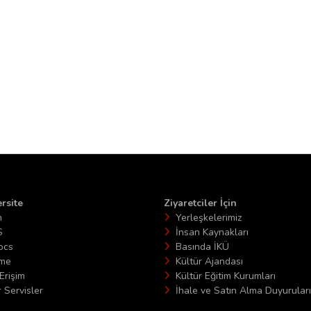
rsite
Ziyaretciler İçin
n
Yerleşkelerimiz
S
İnsan Kaynakları
ocs
Basında İKÜ
ime
Kültür Ajandası
Erişim
Kültür Eğitim Kurumları
 Servisler
İhale ve Satın Alma Duyuruları