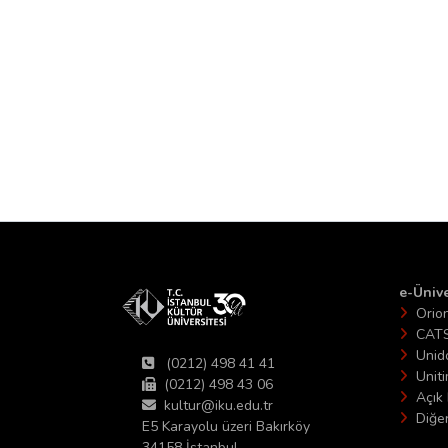
e-Ünive
Orio
CAT
Unid
(0212) 498 41 41
Unit
(0212) 498 43 06
Açık 
kultur@iku.edu.tr
Diğer
E5 Karayolu üzeri Bakırköy
34158 İstanbul