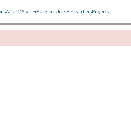
ons
All of DSpace
Statistics
Units
Researchers
Projects