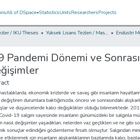
ons
All of DSpace
Statistics
Units
Researchers
Projects
ezler / IKU Theses
Yüksek Lisans Tezleri / Master's Theses
 Pandemi Dönemi ve Sonrası
eğişimler
act
hastalıklarda, ekonomik krizlerde ve savaş gibi insanların hayatların
değiştiren durumlara baktığımızda, öncesi ve sonrasındaki alışkanlı
şlar ve düşüncelerde kalıcı değişiklikler olduğu bilinmektedir. 20
 Covid-19 salgını sayesinde insanların günümüzdeki bir salgınla m
 nasıl değişimler yaşadıkları, nelerden vaz geçtikleri ve ne gibi s
ik sonuçlar edindiğini gözlemleme fırsatı olmuştur. Salgından mi
 etkilenmek için insanların alışkanlıklarının bazılarında kalıcı, bazıl