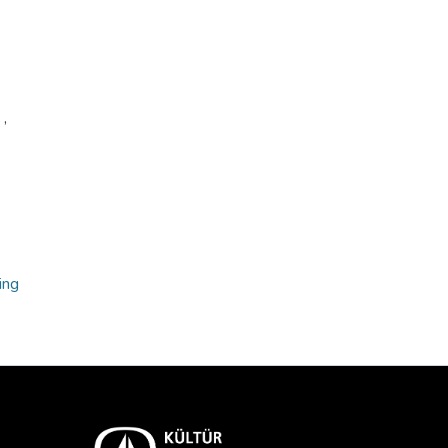
i
,
ing