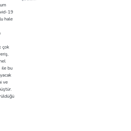
uyum
ovid-19
lu hale
a
k çok
eriş,
nel
 ile bu
ayacak
i ve
müştür.
örüldüğü