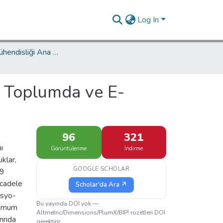
Log In
Endüstri Mühendisliği Ana Bilim Dalı / Department of Industrial Engineering
 Toplumda ve E-
96
321
ı
Görüntülenme
İndirme
klar,
GOOGLE SCHOLAR
19
ücadele
Scholar'da Ara ↗
osyo-
Bu yayında DOI yok —
nimum
Altmetric/Dimensions/PlumX/BIP! rozetleri DOI
arında
gerektirir.