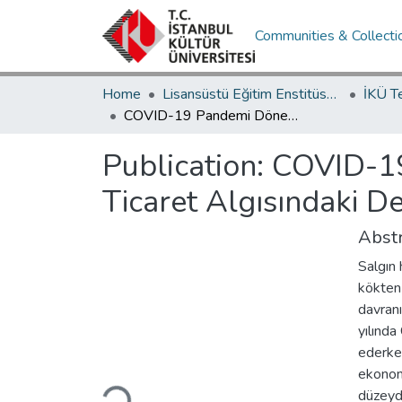
Communities & Collecti
Home
Lisansüstü Eğitim Enstitüsü / Postgraduate Education Institute
İKÜ T
COVID-19 Pandemi Dönemi ve Sonrası Toplumda ve E-Ticaret Algısındaki Değişimler
Publication:
COVID-19
Ticaret Algısındaki D
Abstr
Salgın 
kökten 
davranı
yılında
ederken
Loading...
ekonom
düzeyde