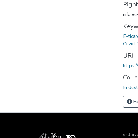
Righ
info:e
Keyw
E-tica
Covıd-
URI
https:
Colle
Endüstr
Fu
e-Ünive