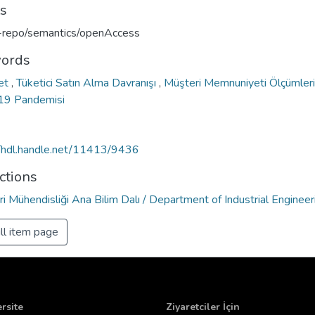
ts
u-repo/semantics/openAccess
ords
ret
,
Tüketici Satın Alma Davranışı
,
Müşteri Memnuniyeti Ölçümler
19 Pandemisi
//hdl.handle.net/11413/9436
ctions
i Mühendisliği Ana Bilim Dalı / Department of Industrial Engineer
ll item page
rsite
Ziyaretciler İçin