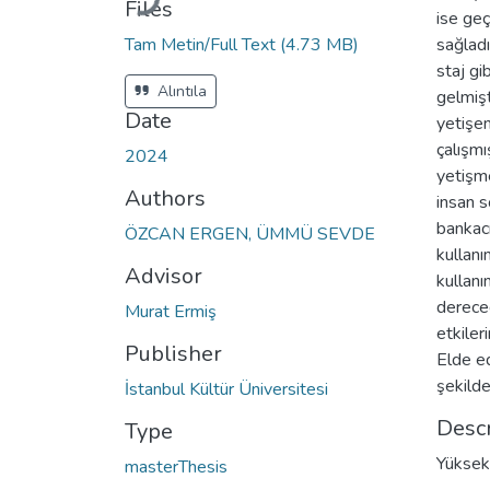
Files
ise geç
Tam Metin/Full Text
(4.73 MB)
sağladı
staj gi
Alıntıla
gelmişt
Date
yetişem
çalışmı
2024
yetişm
Authors
insan s
bankacı
ÖZCAN ERGEN, ÜMMÜ SEVDE
kullanı
Advisor
kullanı
dereced
Murat Ermiş
etkiler
Publisher
Elde ed
şekilde
İstanbul Kültür Üniversitesi
Descr
Type
Yüksek 
masterThesis