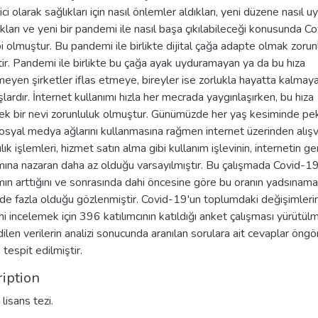
ici olarak sağlıkları için nasıl önlemler aldıkları, yeni düzene nasıl 
kları ve yeni bir pandemi ile nasıl başa çıkılabileceği konusunda C
bi olmuştur. Bu pandemi ile birlikte dijital çağa adapte olmak zorun
ir. Pandemi ile birlikte bu çağa ayak uyduramayan ya da bu hıza
eyen şirketler iflas etmeye, bireyler ise zorlukla hayatta kalmay
şlardır. İnternet kullanımı hızla her mecrada yaygınlaşırken, bu hıza
ek bir nevi zorunluluk olmuştur. Günümüzde her yaş kesiminde pe
osyal medya ağlarını kullanmasına rağmen internet üzerinden alışv
lık işlemleri, hizmet satın alma gibi kullanım işlevinin, internetin ge
mına nazaran daha az olduğu varsayılmıştır. Bu çalışmada Covid-19
mın arttığını ve sonrasında dahi öncesine göre bu oranın yadsınam
e fazla olduğu gözlenmiştir. Covid-19'un toplumdaki değişimlerin
ini incelemek için 396 katılımcının katıldığı anket çalışması yürütül
ilen verilerin analizi sonucunda aranılan sorulara ait cevaplar öng
 tespit edilmiştir.
iption
lisans tezi.