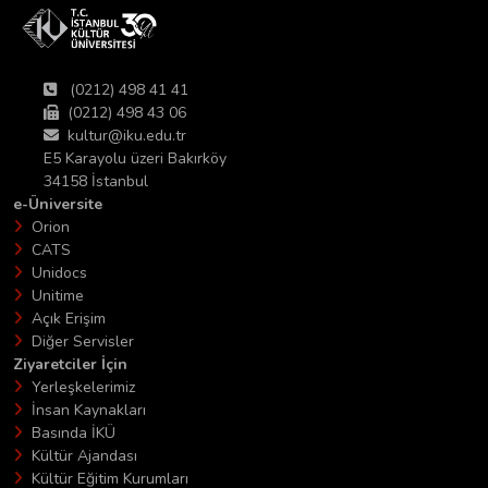
(0212) 498 41 41
(0212) 498 43 06
kultur@iku.edu.tr
E5 Karayolu üzeri Bakırköy
34158 İstanbul
e-Üniversite
Orion
CATS
Unidocs
Unitime
Açık Erişim
Diğer Servisler
Ziyaretciler İçin
Yerleşkelerimiz
İnsan Kaynakları
Basında İKÜ
Kültür Ajandası
Kültür Eğitim Kurumları