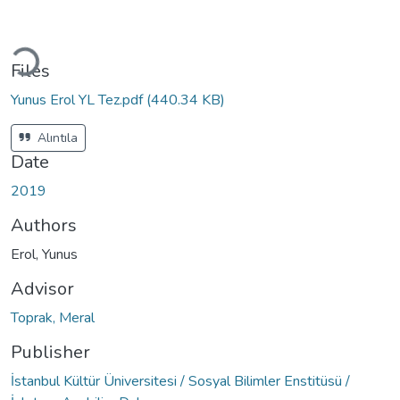
Loading...
Files
Yunus Erol YL Tez.pdf
(440.34 KB)
Alıntıla
Date
2019
Authors
Erol, Yunus
Advisor
Toprak, Meral
Publisher
İstanbul Kültür Üniversitesi / Sosyal Bilimler Enstitüsü /