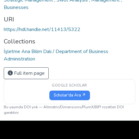
Businesses
URI
https://hdl.handle.net/11413/5322
Collections
İşletme Ana Bilim Dalı / Department of Business
Administration
Full item page
GOOGLE SCHOLAR
Scholar'da Ara ↗
Bu yayında DOI yok — Altmetric/Dimensions/PlumX/BIP! rozetleri DOI
gerektirir.