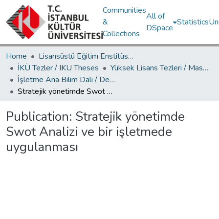
Communities
All of
&
Statistics
Un
DSpace
Collections
Home
Lisansüstü Eğitim Enstitüsü / Postgraduate Education Institute
İKÜ Tezler / IKU Theses
Yüksek Lisans Tezleri / Master's Theses
İşletme Ana Bilim Dalı / Department of Business Administration
Stratejik yönetimde Swot Analizi ve bir işletmede uygulanması
Publication:
Stratejik yönetimde
Swot Analizi ve bir işletmede
uygulanması