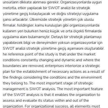
unsurların dikkate alınması gerekir. Organizasyonlarda uygun
metotla, etkin yapılacak bir SWOT analizi ile stratejik
yönetime geçiş kolaylaşacak ve doğru stratejiyi uygulama
şansı artacaktır. Ülkemizde stratejik yönetim çok uluslu
firmalar, holdingler, kamu kuruluşları gibi organizasyonlarda
kullanım yeri bulurken henüz küçük ve orta ölçekli firmalarda
uygulama alanı bulamamıştır. Detaylı bir stratejik planlamayı
yapabilecek bilgi ve deneyimden yoksun organizasyonlar için
SWOT analizi stratejik yönetime geçiş aşamasını oluşturabilir.
he reference point of the study is that under the market
conditions constantly changing and dynamic and where the
boundaries are removed, enterprises interiorize a strategic
plan for the establishment of necessary actions as a result of
the findings considering the conditions and the environment
they belong to. The most important stage of strategic
management is SWOT analysis. The most important feature
of the SWOT analysis is that it enables the organization to
assess and evaluate its status within and out of the
organization. For organizational success, all elements must