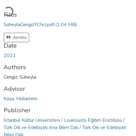
Loading...
Files
SüheylaCengizYLTez.pdf
(1.04 MB)
Alıntıla
Date
2021
Authors
Cengiz, Süheyla
Advisor
Kaya, Muharrem
Publisher
İstanbul Kültür Üniversitesi / Lisansüstü Eğitim Enstitüsü /
Türk Dili ve Edebiyatı Ana Bilim Dalı / Türk Dili ve Edebiyatı
Bilim Dalı