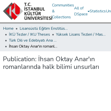
Communities
All of
&
Statistics
Un
DSpace
Collections
Home
Lisansüstü Eğitim Enstitüsü / Postgraduate Education Institute
İKÜ Tezler / IKU Theses
Yüksek Lisans Tezleri / Master's Theses
Türk Dili ve Edebiyatı Ana Bilim Dalı / Department of Turkish Language and Literature
İhsan Oktay Anar'ın romanlarında halk bilimi unsurları
Publication:
İhsan Oktay Anar'ın
romanlarında halk bilimi unsurları