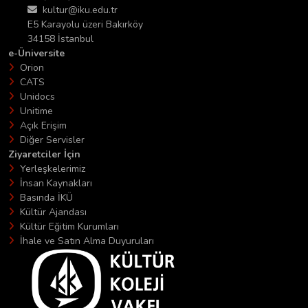
kultur@iku.edu.tr
E5 Karayolu üzeri Bakırköy
34158 İstanbul
e-Üniversite
Orion
CATS
Unidocs
Unitime
Açık Erişim
Diğer Servisler
Ziyaretciler İçin
Yerleşkelerimiz
İnsan Kaynakları
Basında İKÜ
Kültür Ajandası
Kültür Eğitim Kurumları
İhale ve Satın Alma Duyuruları