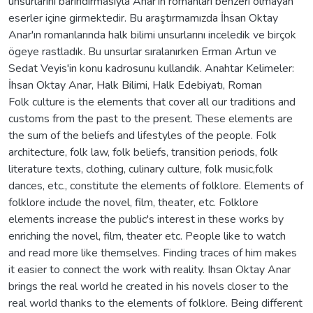
unsurlarını barındırmasıyla Anar'ın romanları benzeri olmayan
eserler içine girmektedir. Bu araştırmamızda İhsan Oktay
Anar'ın romanlarında halk bilimi unsurlarını inceledik ve birçok
ögeye rastladık. Bu unsurlar sıralanırken Erman Artun ve
Sedat Veyis'in konu kadrosunu kullandık. Anahtar Kelimeler:
İhsan Oktay Anar, Halk Bilimi, Halk Edebiyatı, Roman
Folk culture is the elements that cover all our traditions and
customs from the past to the present. These elements are
the sum of the beliefs and lifestyles of the people. Folk
architecture, folk law, folk beliefs, transition periods, folk
literature texts, clothing, culinary culture, folk music,folk
dances, etc., constitute the elements of folklore. Elements of
folklore include the novel, film, theater, etc. Folklore
elements increase the public's interest in these works by
enriching the novel, film, theater etc. People like to watch
and read more like themselves. Finding traces of him makes
it easier to connect the work with reality. Ihsan Oktay Anar
brings the real world he created in his novels closer to the
real world thanks to the elements of folklore. Being different