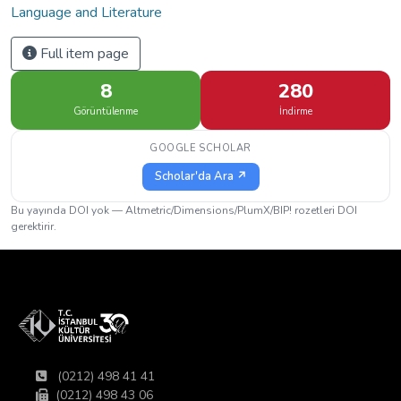
Language and Literature
Full item page
8
280
Görüntülenme
İndirme
GOOGLE SCHOLAR
Scholar'da Ara ↗
Bu yayında DOI yok — Altmetric/Dimensions/PlumX/BIP! rozetleri DOI
gerektirir.
(0212) 498 41 41
(0212) 498 43 06