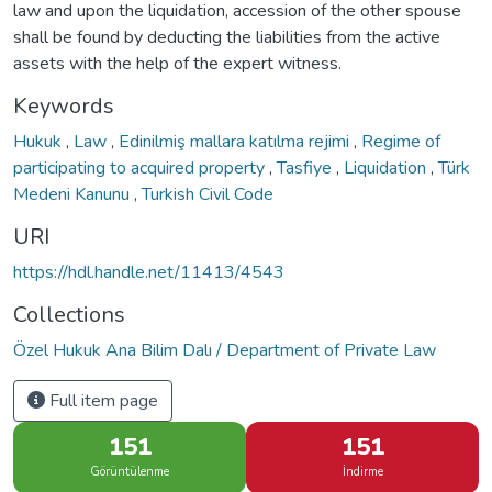
law and upon the liquidation, accession of the other spouse
shall be found by deducting the liabilities from the active
assets with the help of the expert witness.
Keywords
Hukuk
,
Law
,
Edinilmiş mallara katılma rejimi
,
Regime of
participating to acquired property
,
Tasfiye
,
Liquidation
,
Türk
Medeni Kanunu
,
Turkish Civil Code
URI
https://hdl.handle.net/11413/4543
Collections
Özel Hukuk Ana Bilim Dalı / Department of Private Law
Full item page
151
151
Görüntülenme
İndirme