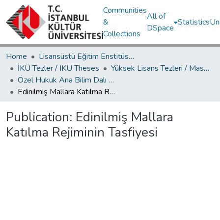
Communities
All of
&
Statistics
Un
DSpace
Collections
Home
Lisansüstü Eğitim Enstitüsü / Postgraduate Education Institute
İKÜ Tezler / IKU Theses
Yüksek Lisans Tezleri / Master's Theses
Özel Hukuk Ana Bilim Dalı / Department of Private Law
Edinilmiş Mallara Katılma Rejiminin Tasfiyesi
Publication:
Edinilmiş Mallara
Katılma Rejiminin Tasfiyesi