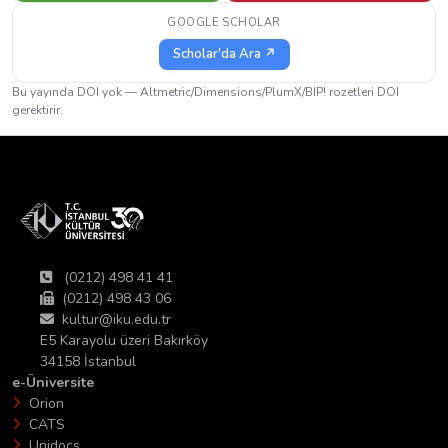
GOOGLE SCHOLAR
Scholar'da Ara ↗
Bu yayında DOI yok — Altmetric/Dimensions/PlumX/BIP! rozetleri DOI
gerektirir.
(0212) 498 41 41
(0212) 498 43 06
kultur@iku.edu.tr
E5 Karayolu üzeri Bakırköy
34158 İstanbul
e-Üniversite
Orion
CATS
Unidocs