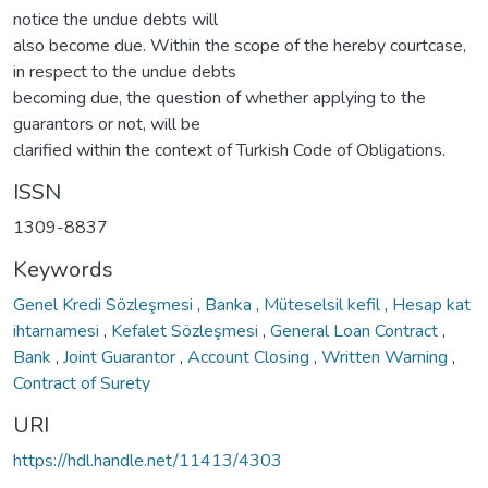
notice the undue debts will
also become due. Within the scope of the hereby courtcase,
in respect to the undue debts
becoming due, the question of whether applying to the
guarantors or not, will be
clarified within the context of Turkish Code of Obligations.
ISSN
1309-8837
Keywords
Genel Kredi Sözleşmesi
,
Banka
,
Müteselsil kefil
,
Hesap kat
ihtarnamesi
,
Kefalet Sözleşmesi
,
General Loan Contract
,
Bank
,
Joint Guarantor
,
Account Closing
,
Written Warning
,
Contract of Surety
URI
https://hdl.handle.net/11413/4303