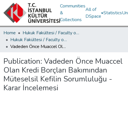
Communities
All of
&
Statistics
Un
DSpace
Collections
Home
Hukuk Fakültesi / Faculty of Law
Hukuk Fakültesi / Faculty of Law
Vadeden Önce Muaccel Olan Kredi Borçları Bakımından Müteselsil Kefilin Sorumluluğu - Karar İncelemesi
Publication:
Vadeden Önce Muaccel
Olan Kredi Borçları Bakımından
Müteselsil Kefilin Sorumluluğu -
Karar İncelemesi