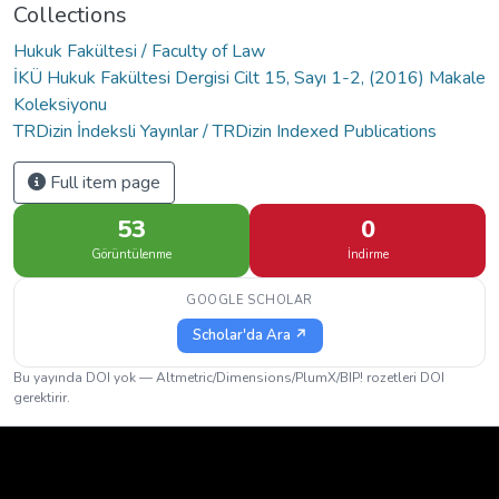
Collections
Hukuk Fakültesi / Faculty of Law
İKÜ Hukuk Fakültesi Dergisi Cilt 15, Sayı 1-2, (2016) Makale
Koleksiyonu
TRDizin İndeksli Yayınlar / TRDizin Indexed Publications
Full item page
53
0
Görüntülenme
İndirme
GOOGLE SCHOLAR
Scholar'da Ara ↗
Bu yayında DOI yok — Altmetric/Dimensions/PlumX/BIP! rozetleri DOI
gerektirir.