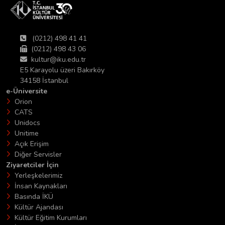
(0212) 498 41 41
(0212) 498 43 06
kultur@iku.edu.tr
E5 Karayolu üzeri Bakırköy
34158 İstanbul
e-Üniversite
Orion
CATS
Unidocs
Unitime
Açık Erişim
Diğer Servisler
Ziyaretciler İçin
Yerleşkelerimiz
İnsan Kaynakları
Basında İKÜ
Kültür Ajandası
Kültür Eğitim Kurumları