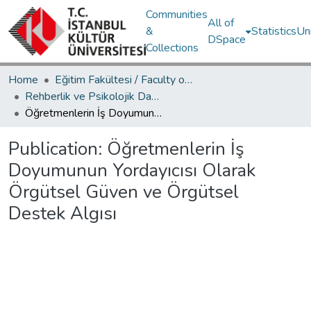
Communities
All of
&
Statistics
Un
DSpace
Collections
Home
Eğitim Fakültesi / Faculty of Education
Rehberlik ve Psikolojik Danışmanlık Bölümü / Department of Psychological Counseling and Guidance
Öğretmenlerin İş Doyumunun Yordayıcısı Olarak Örgütsel Güven ve Örgütsel Destek Algısı
Publication:
Öğretmenlerin İş
Doyumunun Yordayıcısı Olarak
Örgütsel Güven ve Örgütsel
Destek Algısı