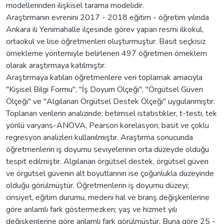
modellerinden ilişkisel tarama modelidir.
Araştırmanın evrenini 2017 - 2018 eğitim - öğretim yılında
Ankara ili Yenimahalle ilçesinde görev yapan resmi ilkokul,
ortaokul ve lise öğretmenleri oluşturmuştur. Basit seçkisiz
örnekleme yöntemiyle belirlenen 497 öğretmen örneklem
olarak araştırmaya katılmıştır.
Araştırmaya katılan öğretmenlere veri toplamak amacıyla
"Kişisel Bilgi Formu", "İş Doyum Ölçeği", "Örgütsel Güven
Ölçeği" ve "Algılanan Örgütsel Destek Ölçeği" uygulanmıştır.
Toplanan verilerin analizinde; betimsel istatistikler, t-testi, tek
yönlü varyans-ANOVA, Pearson korelasyon, basit ve çoklu
regresyon analizleri kullanılmıştır. Araştırma sonucunda
öğretmenlerin iş doyumu seviyelerinin orta düzeyde olduğu
tespit edilmiştir. Algılanan örgütsel destek, örgütsel güven
ve örgütsel güvenin alt boyutlarının ise çoğunlukla düzeyinde
olduğu görülmüştür. Öğretmenlerin iş doyumu düzeyi;
cinsiyet, eğitim durumu, medeni hal ve branş değişkenlerine
göre anlamlı fark göstermezken; yaş ve hizmet yılı
değişkenlerine göre anlamlı fark görülmüştür. Buna göre 25 -