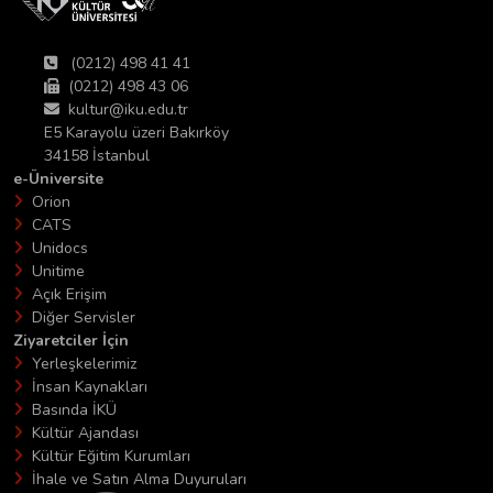
(0212) 498 41 41
(0212) 498 43 06
kultur@iku.edu.tr
E5 Karayolu üzeri Bakırköy
34158 İstanbul
e-Üniversite
Orion
CATS
Unidocs
Unitime
Açık Erişim
Diğer Servisler
Ziyaretciler İçin
Yerleşkelerimiz
İnsan Kaynakları
Basında İKÜ
Kültür Ajandası
Kültür Eğitim Kurumları
İhale ve Satın Alma Duyuruları