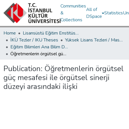
Communities
All of
&
Statistics
Un
DSpace
Collections
Home
Lisansüstü Eğitim Enstitüsü / Postgraduate Education Institute
İKÜ Tezler / IKU Theses
Yüksek Lisans Tezleri / Master's Theses
Eğitim Bilimleri Ana Bilim Dalı / Department of Educational Sciences
Öğretmenlerin örgütsel güç mesafesi ile örgütsel sinerji düzeyi arasındaki ilişki
Publication:
Öğretmenlerin örgütsel
güç mesafesi ile örgütsel sinerji
düzeyi arasındaki ilişki