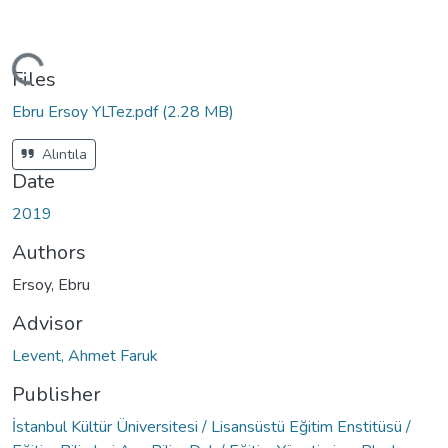
ding...
Files
Ebru Ersoy YLTez.pdf
(2.28 MB)
Alıntıla
Date
2019
Authors
Ersoy, Ebru
Advisor
Levent, Ahmet Faruk
Publisher
İstanbul Kültür Üniversitesi / Lisansüstü Eğitim Enstitüsü /