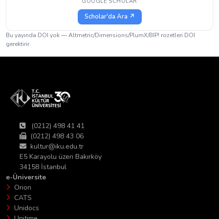
GOOGLE SCHOLAR
Scholar'da Ara ↗
Bu yayında DOI yok — Altmetric/Dimensions/PlumX/BIP! rozetleri DOI
gerektirir.
(0212) 498 41 41
(0212) 498 43 06
kultur@iku.edu.tr
E5 Karayolu üzeri Bakırköy
34158 İstanbul
e-Üniversite
Orion
CATS
Unidocs
Unitime