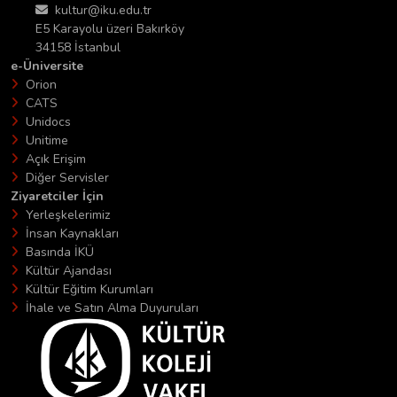
kultur@iku.edu.tr
E5 Karayolu üzeri Bakırköy
34158 İstanbul
e-Üniversite
Orion
CATS
Unidocs
Unitime
Açık Erişim
Diğer Servisler
Ziyaretciler İçin
Yerleşkelerimiz
İnsan Kaynakları
Basında İKÜ
Kültür Ajandası
Kültür Eğitim Kurumları
İhale ve Satın Alma Duyuruları