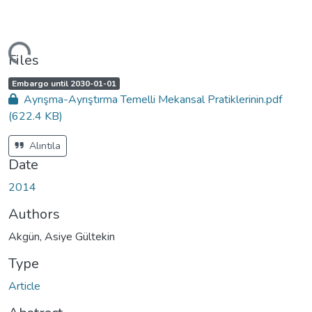
ding...
Files
A
,
Embargo until 2030-01-01
c
Ayrışma-Ayrıştırma Temelli Mekansal Pratiklerinin.pdf
c
e
(622.4 KB)
s
s
s
t
Alıntıla
a
t
Date
u
s
:
2014
Authors
Akgün, Asiye Gültekin
Type
Article