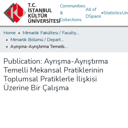
Communities
All of
&
Statistics
Un
DSpace
Collections
Home
Mimarlık Fakültesi / Faculty of Architecture
Mimarlık Bölümü / Department of Architecture
Ayrışma-Ayrıştırma Temelli Mekansal Pratiklerinin Toplumsal Pratiklerle İlişkisi Üzerine Bir Çalışma
Publication:
Ayrışma-Ayrıştırma
Temelli Mekansal Pratiklerinin
Toplumsal Pratiklerle İlişkisi
Üzerine Bir Çalışma