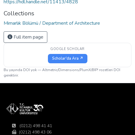
https://hdl.handle.net/11413/4828
Collections
Mimarlık Bölümü / Department of Architecture
Full item page
GOOGLE SCHOLAR
Scholar'da Ara ↗
Bu yayında DOI yok — Altmetric/Dimensions/PlumX/BIP! rozetleri DOI
gerektirir.
(0212) 498 41 41
(0212) 498 43 06