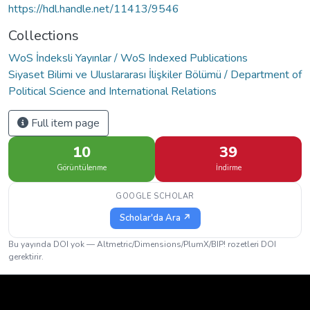
https://hdl.handle.net/11413/9546
Collections
WoS İndeksli Yayınlar / WoS Indexed Publications
Siyaset Bilimi ve Uluslararası İlişkiler Bölümü / Department of
Political Science and International Relations
Full item page
10
39
Görüntülenme
İndirme
GOOGLE SCHOLAR
Scholar'da Ara ↗
Bu yayında DOI yok — Altmetric/Dimensions/PlumX/BIP! rozetleri DOI
gerektirir.