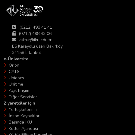
(0212) 498 41 41
(0212) 498 43 06
kultur@iku.edu.tr
E5 Karayolu üzeri Bakırköy
34158 İstanbul
e-Üniversite
Orion
CATS
Unidocs
Unitime
Açık Erişim
Diğer Servisler
Ziyaretciler İçin
Yerleşkelerimiz
İnsan Kaynakları
Basında İKÜ
Kültür Ajandası
Kültür Eğitim Kurumları