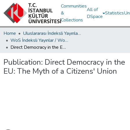
Communities
All of
&
Statistics
Un
DSpace
Collections
Home
Uluslararası İndeksli Yayınlar / International Indexed Publications
WoS İndeksli Yayınlar / WoS Indexed Publications
Direct Democracy in the EU: The Myth of a Citizens' Union
Publication:
Direct Democracy in the
EU: The Myth of a Citizens' Union