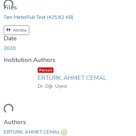
ding...
Files
Tam Metin/Full Text
(425.82 KB)
Alıntıla
Date
2020
Institution Authors
Item type:
,
Person
ERTÜRK, AHMET CEMAL
Dr. Öğr. Üyesi
ding...
Authors
ERTÜRK, AHMET CEMAL