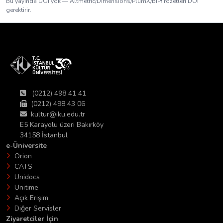
Bu yayında DOI yok — Altmetric/Dimensions/PlumX/BIP! rozetleri DOI
gerektirir.
(0212) 498 41 41
(0212) 498 43 06
kultur@iku.edu.tr
E5 Karayolu üzeri Bakırköy
34158 İstanbul
e-Üniversite
Orion
CATS
Unidocs
Unitime
Açık Erişim
Diğer Servisler
Ziyaretciler İçin