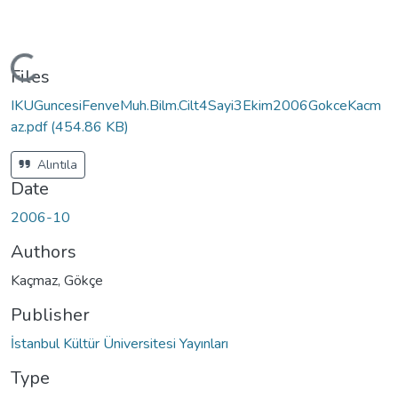
Loading...
Files
IKUGuncesiFenveMuh.Bilm.Cilt4Sayi3Ekim2006GokceKacm
az.pdf
(454.86 KB)
Alıntıla
Date
2006-10
Authors
Kaçmaz, Gökçe
Publisher
İstanbul Kültür Üniversitesi Yayınları
Type