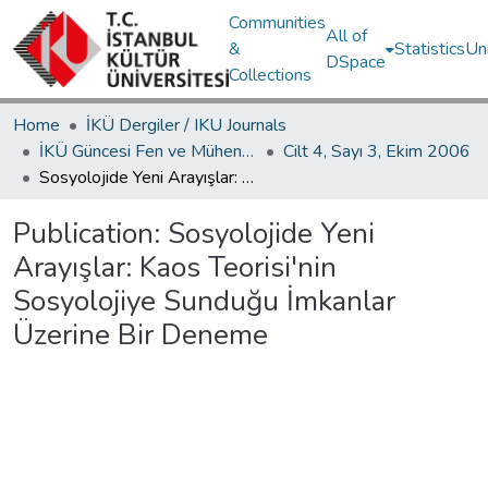
Communities
All of
&
Statistics
Un
DSpace
Collections
Home
İKÜ Dergiler / IKU Journals
İKÜ Güncesi Fen ve Mühendislik Bilimleri / Journal of İstanbul Kültür University Science and Engineering
Cilt 4, Sayı 3, Ekim 2006
Sosyolojide Yeni Arayışlar: Kaos Teorisi'nin Sosyolojiye Sunduğu İmkanlar Üzerine Bir Deneme
Publication:
Sosyolojide Yeni
Arayışlar: Kaos Teorisi'nin
Sosyolojiye Sunduğu İmkanlar
Üzerine Bir Deneme