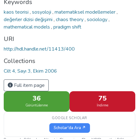
Keywords
kaos teorisi
,
sosyoloji
,
matematiksel modellemeler
,
değerler dizisi değişimi
,
chaos theory
,
sociology
,
mathematical models
,
pradigm shift
URI
http://hdl.handle.net/11413/400
Collections
Cilt 4, Sayı 3, Ekim 2006
Full item page
36
75
Görüntülenme
İndirme
GOOGLE SCHOLAR
Scholar'da Ara ↗