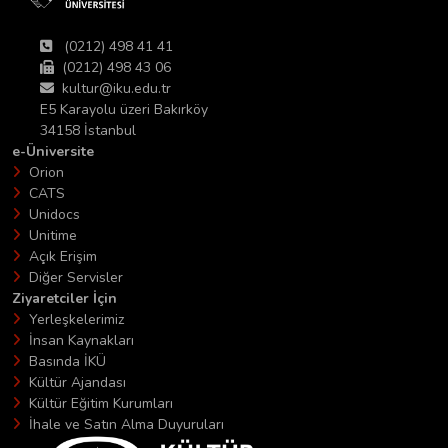
(0212) 498 41 41
(0212) 498 43 06
kultur@iku.edu.tr
E5 Karayolu üzeri Bakırköy
34158 İstanbul
e-Üniversite
Orion
CATS
Unidocs
Unitime
Açık Erişim
Diğer Servisler
Ziyaretciler İçin
Yerleşkelerimiz
İnsan Kaynakları
Basında İKÜ
Kültür Ajandası
Kültür Eğitim Kurumları
İhale ve Satın Alma Duyuruları