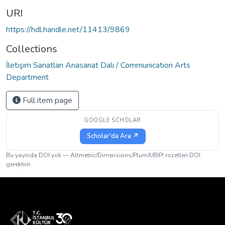
URI
https://hdl.handle.net/11413/9869
Collections
İletişim Sanatları Anasanat Dalı / Communication Arts
Department
Full item page
GOOGLE SCHOLAR
Scholar'da Ara ↗
Bu yayında DOI yok — Altmetric/Dimensions/PlumX/BIP! rozetleri DOI
gerektirir.