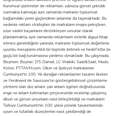
Kurumsal işletmeler de reklamları, yalnızca görsel çekicilik
sunmakla kalmayıp aynı zamanda markanın toplumsal
bağlamdaki yerini güçlendiren anlamlar da taşımaktadır. Bu
nedenle reklam stratejileri de markaların imajını pekiştiren,
uzun vadeli başarılarını destekleyen unsurlar olarak
planlanmakta; aynı zamanda reklamların estetik algıya hitap
etmesi gerekliliğinin yanında, markanın toplumsal değerlerle
uyumlu mesajlarını etkili bir biçimde iletmeli ve hedef kitle ile
güçlü bir bağ kurulmasına yardımcı olmaktadır. Bu çalışmada,
Beymen, Boyner, D'S Damat, LC Waikiki, Saat&Saat, Mudo,
Koton, PTTAVM.com, Ülker ve İpekyol markalarının
Cumhuriyet'in 100. Yılı durağan reklamlarının tasarım ilkeleri
ve Ferdinand de Saussure'ün göstergebilimsel çözümleme
yöntemi olan düz anlam, yan anlam ögeleri doğrultusunda
imge ve anlam katmanları çerçevesinde incelenip çalışılmış,
dilsel ve görsel unsurların nasıl birleştirildiği ve markaların
Türkiye Cumhuriyeti'nin 100. yılına yönelik tasarımlarında
uyum ve tutarlılık düzeylerinin nasıl şekillendiği de