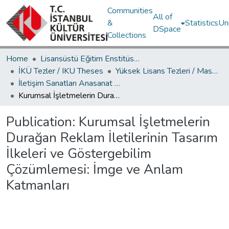
Communities
All of
&
Statistics
Un
DSpace
Collections
Home
Lisansüstü Eğitim Enstitüsü / Postgraduate Education Institute
İKÜ Tezler / IKU Theses
Yüksek Lisans Tezleri / Master's Theses
İletişim Sanatları Anasanat Dalı / Communication Arts Department
Kurumsal İşletmelerin Durağan Reklam İletilerinin Tasarım İlkeleri ve Göstergebilim Çözümlemesi: İmge ve Anlam Katmanları
Publication:
Kurumsal İşletmelerin
Durağan Reklam İletilerinin Tasarım
İlkeleri ve Göstergebilim
Çözümlemesi: İmge ve Anlam
Katmanları