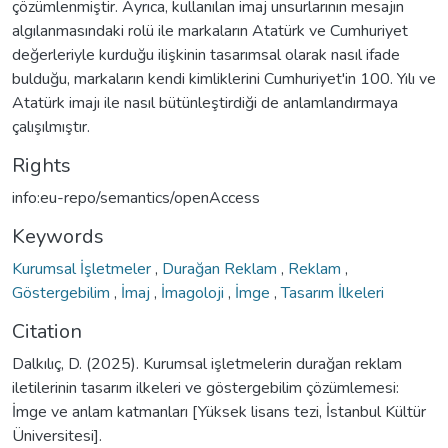
çözümlenmiştir. Ayrıca, kullanılan imaj unsurlarının mesajın
algılanmasındaki rolü ile markaların Atatürk ve Cumhuriyet
değerleriyle kurduğu ilişkinin tasarımsal olarak nasıl ifade
bulduğu, markaların kendi kimliklerini Cumhuriyet'in 100. Yılı ve
Atatürk imajı ile nasıl bütünleştirdiği de anlamlandırmaya
çalışılmıştır.
Rights
info:eu-repo/semantics/openAccess
Keywords
Kurumsal İşletmeler
,
Durağan Reklam
,
Reklam
,
Göstergebilim
,
İmaj
,
İmagoloji
,
İmge
,
Tasarım İlkeleri
Citation
Dalkılıç, D. (2025). Kurumsal işletmelerin durağan reklam
iletilerinin tasarım ilkeleri ve göstergebilim çözümlemesi:
İmge ve anlam katmanları [Yüksek lisans tezi, İstanbul Kültür
Üniversitesi].