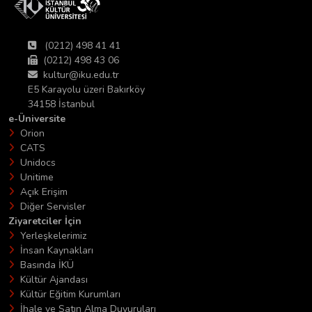
(0212) 498 41 41
(0212) 498 43 06
kultur@iku.edu.tr
E5 Karayolu üzeri Bakırköy
34158 İstanbul
e-Üniversite
Orion
CATS
Unidocs
Unitime
Açık Erişim
Diğer Servisler
Ziyaretciler İçin
Yerleşkelerimiz
İnsan Kaynakları
Basında İKÜ
Kültür Ajandası
Kültür Eğitim Kurumları
İhale ve Satın Alma Duyuruları