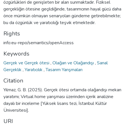
özgürlükleri de genişleten bir alan sunmaktadır. Fiziksel
gerçekliğin ötesine geçildiğinde, tasarımcının hayal gücü daha
önce mümkün olmayan senaryoları gündeme getirebilmekte;
bu da özgünlük ve yaratıcılığı teşvik etmektedir.
Rights
info:eu-repo/semantics/openAccess
Keywords
Gerçek ve Gerçek ötesi
,
Olağan ve Olağandışı
,
Sanal
Gerçeklik
,
Yaratıcılık
,
Tasarım Yarışmaları
Citation
Yılmaz, G. B. (2025). Gerçek ötesi ortamda olağandışı mekan
yaratımı; Virtual home yarışması üzerinden içerik analizine
dayalı bir inceleme [Yüksek lisans tezi, İstanbul Kültür
Üniversitesi].
URI