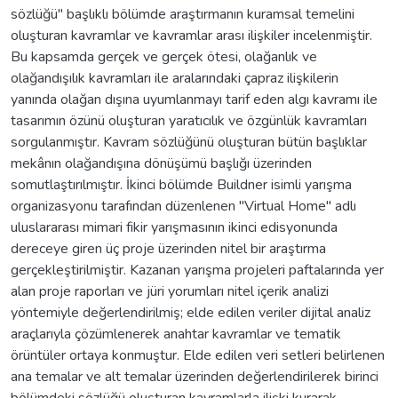
sözlüğü" başlıklı bölümde araştırmanın kuramsal temelini
oluşturan kavramlar ve kavramlar arası ilişkiler incelenmiştir.
Bu kapsamda gerçek ve gerçek ötesi, olağanlık ve
olağandışılık kavramları ile aralarındaki çapraz ilişkilerin
yanında olağan dışına uyumlanmayı tarif eden algı kavramı ile
tasarımın özünü oluşturan yaratıcılık ve özgünlük kavramları
sorgulanmıştır. Kavram sözlüğünü oluşturan bütün başlıklar
mekânın olağandışına dönüşümü başlığı üzerinden
somutlaştırılmıştır. İkinci bölümde Buildner isimli yarışma
organizasyonu tarafından düzenlenen "Virtual Home" adlı
uluslararası mimari fikir yarışmasının ikinci edisyonunda
dereceye giren üç proje üzerinden nitel bir araştırma
gerçekleştirilmiştir. Kazanan yarışma projeleri paftalarında yer
alan proje raporları ve jüri yorumları nitel içerik analizi
yöntemiyle değerlendirilmiş; elde edilen veriler dijital analiz
araçlarıyla çözümlenerek anahtar kavramlar ve tematik
örüntüler ortaya konmuştur. Elde edilen veri setleri belirlenen
ana temalar ve alt temalar üzerinden değerlendirilerek birinci
bölümdeki sözlüğü oluşturan kavramlarla ilişki kurarak