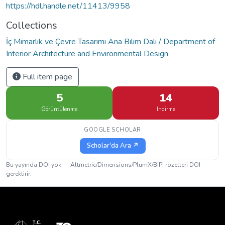
https://hdl.handle.net/11413/9958
Collections
İç Mimarlık ve Çevre Tasarımı Ana Bilim Dalı / Department of
Interior Architecture and Environmental Design
Full item page
5
14
Görüntülenme
İndirme
GOOGLE SCHOLAR
Scholar'da Ara ↗
Bu yayında DOI yok — Altmetric/Dimensions/PlumX/BIP! rozetleri DOI
gerektirir.