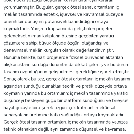
yorumlanmıştır. Bulgular, gerçek ötesi sanal ortamların iç
mekân tasarımında estetik, işlevsel ve kavramsal düzeyde
önemli bir dönüşüm potansiyeli barındırdığını ortaya
koymaktadır. Yarışma kapsamında geliştirilen projeler,
geleneksel mimari kalıpların ötesine geçebilen yaratıcı
çözümlere sahip, büyük ölçüde özgün, olağandışı ve
deneyimsel mekân kurguları olarak değerlendirilmiştir.
Bununla birlikte, bazı projelerde fiziksel dünyadan aktarılan
alışkanlıkların sürdüğü durumlar da dikkat çekmiş ve bu durum
tasarım özgürlüğünün geliştirilmesi gerektiğine işaret etmiştir.
Sonuç olarak bu tez, gerçek ötesi ortamların iç mekân tasarımı
açısından sunduğu olanakları teorik ve pratik düzeyde ortaya
koymanın yanında bu ortamların; iç mekân tasarımında yaratıcı
düşünceyi besleyen güçlü bir platform sunduğunu ve bireysel
hayal gücüyle birleşerek özgün, çok katmanlı mekânsal
senaryoların üretimine katkı sağladığını ortaya koymaktadır.
Gerçek ötesi tasarım ortamları, iç mekân tasarımında yalnızca
teknik olanakları değil, aynı zamanda düşünsel ve kavramsal