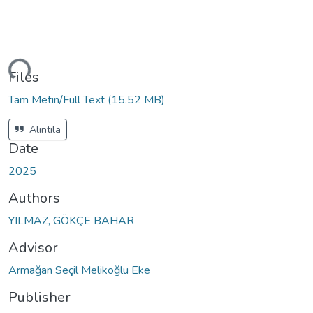
ding...
Files
Tam Metin/Full Text
(15.52 MB)
Alıntıla
Date
2025
Authors
YILMAZ, GÖKÇE BAHAR
Advisor
Armağan Seçil Melikoğlu Eke
Publisher