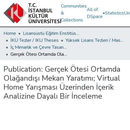
Communities
All of
&
Statistics
Un
DSpace
Collections
Home
Lisansüstü Eğitim Enstitüsü / Postgraduate Education Institute
İKÜ Tezler / IKU Theses
Yüksek Lisans Tezleri / Master's Theses
İç Mimarlık ve Çevre Tasarımı Ana Bilim Dalı / Department of Interior Architecture and Environmental Design
Gerçek Ötesi Ortamda Olağandışı Mekan Yaratımı; Virtual Home Yarışması Üzerinden İçerik Analizine Dayalı Bir İnceleme
Publication:
Gerçek Ötesi Ortamda
Olağandışı Mekan Yaratımı; Virtual
Home Yarışması Üzerinden İçerik
Analizine Dayalı Bir İnceleme