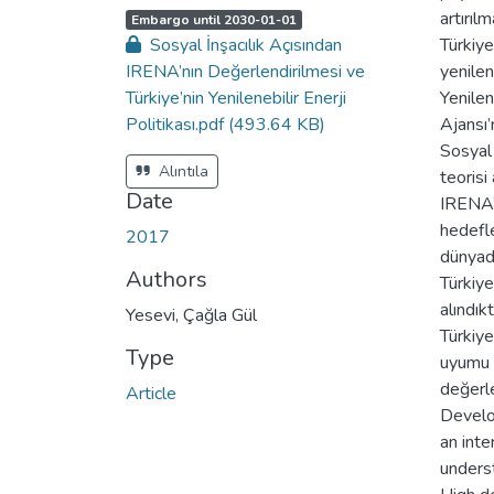
artırıl
A
,
Embargo until 2030-01-01
c
Sosyal İnşacılık Açısından
Türkiye
c
e
IRENA’nın Değerlendirilmesi ve
yenilen
s
s
Türkiye’nin Yenilenebilir Enerji
Yenilen
s
t
Politikası.pdf
(493.64 KB)
Ajansı’
a
t
Sosyal 
u
s
Alıntıla
teorisi
:
Date
IRENA’
hedefle
2017
dünyad
Authors
Türkiye
alındık
Yesevi, Çağla Gül
Türkiye
Type
uyumu
değerle
Article
Develo
an inte
underst