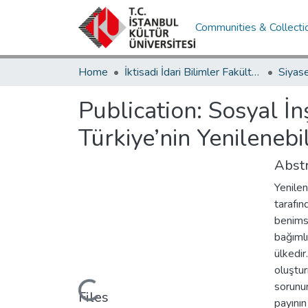
Communities & Collecti
Home
İktisadi İdari Bilimler Fakültesi / Faculty of Economics and Administrative Sciences
Publication:
Sosyal İn
Türkiye’nin Yenilenebili
Abstr
Yenilen
tarafın
benimse
bağımlı
ülkedir
oluştu
Loading...
sorunun
Files
payının