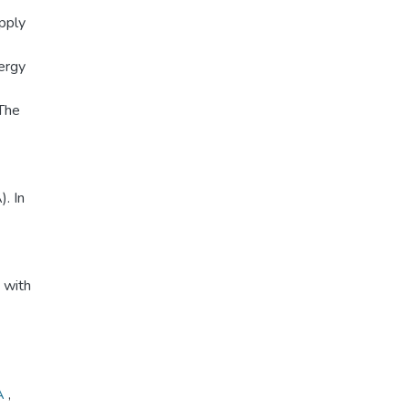
pply
nergy
 The
. In
 with
A
,