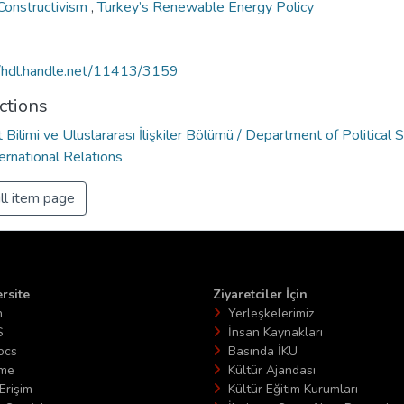
 Constructivism
,
Turkey’s Renewable Energy Policy
//hdl.handle.net/11413/3159
ctions
 Bilimi ve Uluslararası İlişkiler Bölümü / Department of Political 
ernational Relations
ll item page
rsite
Ziyaretciler İçin
n
Yerleşkelerimiz
S
İnsan Kaynakları
ocs
Basında İKÜ
ime
Kültür Ajandası
Erişim
Kültür Eğitim Kurumları