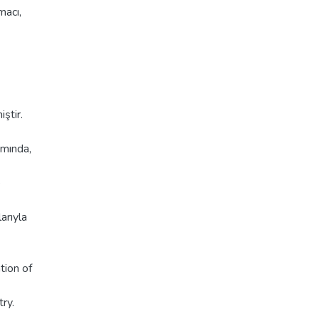
macı,
ştir.
ısmında,
e
larıyla
tion of
ry.