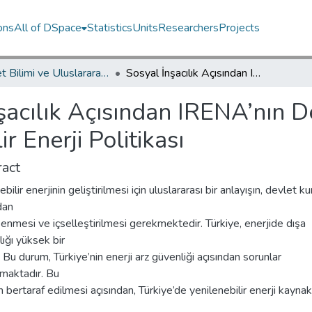
ons
All of DSpace
Statistics
Units
Researchers
Projects
Siyaset Bilimi ve Uluslararası İlişkiler Bölümü / Department of Political Science and International Relations
Sosyal İnşacılık Açısından IRENA’nın Değerlendirilmesi ve Türkiye’nin Yenilenebilir Enerji Politikası
şacılık Açısından IRENA’nın D
r Enerji Politikası
act
ebilir enerjinin geliştirilmesi için uluslararası bir anlayışın, devlet k
dan
nmesi ve içselleştirilmesi gerekmektedir. Türkiye, enerjide dışa
lığı yüksek bir
. Bu durum, Türkiye’nin enerji arz güvenliği açısından sorunlar
rmaktadır. Bu
 bertaraf edilmesi açısından, Türkiye’de yenilenebilir enerji kaynakl