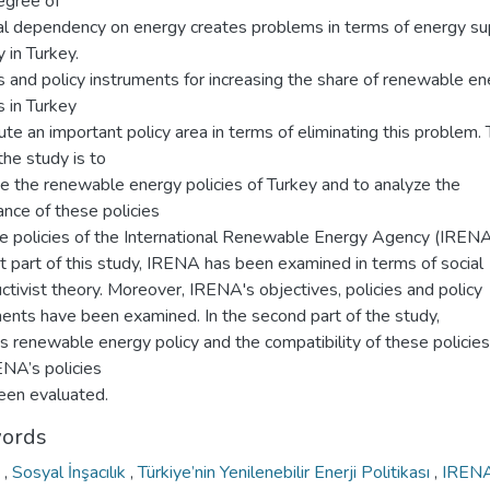
egree of
al dependency on energy creates problems in terms of energy su
y in Turkey.
s and policy instruments for increasing the share of renewable e
 in Turkey
ute an important policy area in terms of eliminating this problem.
the study is to
e the renewable energy policies of Turkey and to analyze the
nce of these policies
he policies of the International Renewable Energy Agency (IRENA)
st part of this study, IRENA has been examined in terms of social
ctivist theory. Moreover, IRENA's objectives, policies and policy
ments have been examined. In the second part of the study,
s renewable energy policy and the compatibility of these policies
ENA’s policies
een evaluated.
ords
A
,
Sosyal İnşacılık
,
Türkiye’nin Yenilenebilir Enerji Politikası
,
IREN