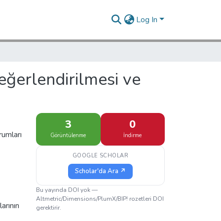
Log In
eğerlendirilmesi ve
3
0
urumları
Görüntülenme
İndirme
GOOGLE SCHOLAR
Scholar'da Ara ↗
Bu yayında DOI yok —
Altmetric/Dimensions/PlumX/BIP! rozetleri DOI
arının
gerektirir.