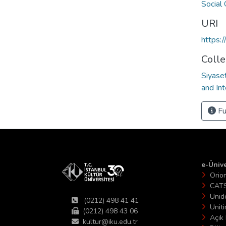
Social
URI
https:
Colle
Siyaset
and Int
Fu
e-Ünive
Orio
CAT
Unid
(0212) 498 41 41
Unit
(0212) 498 43 06
Açık 
kultur@iku.edu.tr