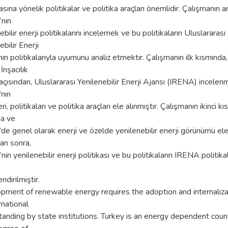
masına yönelik politikalar ve politika araçları önemlidir. Çalışmanın a
’nin
ebilir enerji politikalarını incelemek ve bu politikaların Uluslararası
ebilir Enerji
nın politikalarıyla uyumunu analiz etmektir. Çalışmanın ilk kısmında,
İnşacılık
 açısından, Uluslararası Yenilenebilir Enerji Ajansı (IRENA) incelenmi
nın
ri, politikaları ve politika araçları ele alınmıştır. Çalışmanın ikinci k
a ve
’de genel olarak enerji ve özelde yenilenebilir enerji görünümü el
tan sonra,
’nin yenilenebilir enerji politikası ve bu politikaların IRENA politika
ndirilmiştir.
pment of renewable energy requires the adoption and internaliza
rnational
anding by state institutions. Turkey is an energy dependent count