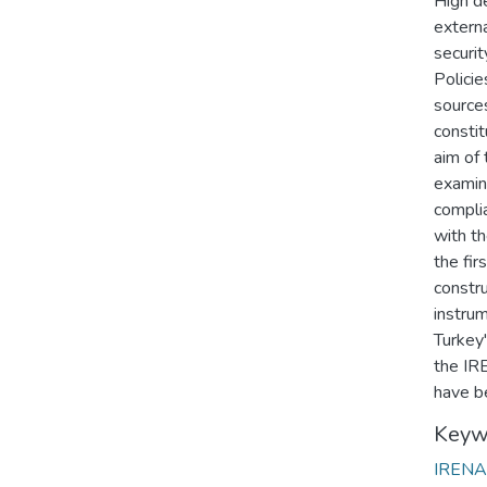
High d
extern
securit
Policie
sources
constit
aim of 
examin
complia
with t
the fir
constru
instru
Turkey'
the IR
have b
Keyw
IREN