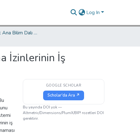
Log In
Özel Hukuk Ana Bilim Dalı / Department of Private Law
İzinlerinin İş
GOOGLE SCHOLAR
Scholar'da Ara ↗
Bu
nunu
Bu yayında DOI yok —
Altmetric/Dimensions/PlumX/BIP! rozetleri DOI
istemi
gerektirir.
inin iş
lmaması