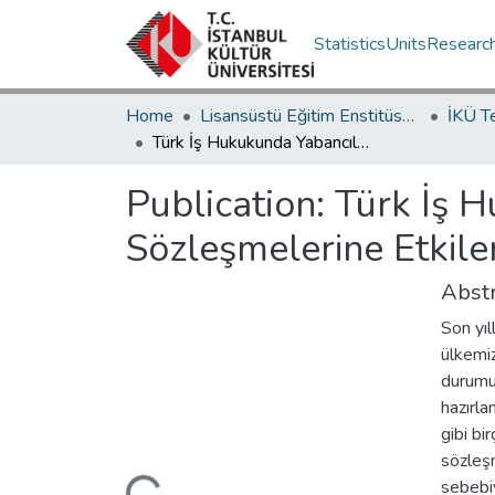
Statistics
Units
Researc
Home
Lisansüstü Eğitim Enstitüsü / Postgraduate Education Institute
İKÜ T
Türk İş Hukukunda Yabancıların Çalışma İzinlerinin İş Sözleşmelerine Etkileri
Publication:
Türk İş H
Sözleşmelerine Etkiler
Abstr
Son yıl
ülkemiz
durumu
hazırla
gibi bi
sözleşm
sebebiy