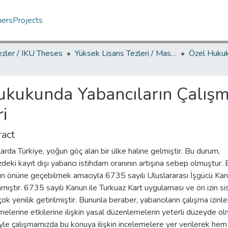
hers
Projects
ezler / IKU Theses
Yüksek Lisans Tezleri / Master's Theses
ukukunda Yabancıların Çalışma 
i
act
larda Türkiye, yoğun göç alan bir ülke haline gelmiştir. Bu durum,
deki kayıt dışı yabancı istihdam oranının artışına sebep olmuştur. 
n önüne geçebilmek amacıyla 6735 sayılı Uluslararası İşgücü Ka
nmıştır. 6735 sayılı Kanun ile Turkuaz Kart uygulaması ve ön izin s
rçok yenilik getirilmiştir. Bununla beraber, yabancıların çalışma izinler
elerine etkilerine ilişkin yasal düzenlemelerin yeterli düzeyde o
le çalışmamızda bu konuya ilişkin incelemelere yer verilerek hem