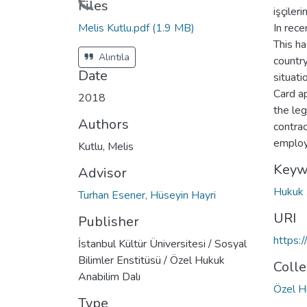
Loading...
Files
işçiler
Melis Kutlu.pdf
(1.9 MB)
In rece
This ha
Alıntıla
countr
Date
situat
Card ap
2018
the le
Authors
contrac
employ
Kutlu, Melis
Keyw
Advisor
Hukuk
Turhan Esener, Hüseyin Hayri
URI
Publisher
https:
İstanbul Kültür Üniversitesi / Sosyal
Bilimler Enstitüsü / Özel Hukuk
Colle
Anabilim Dalı
Özel H
Type