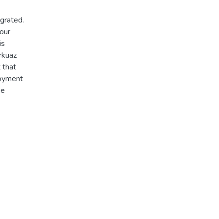
grated.
 our
is
rkuaz
 that
loyment
he