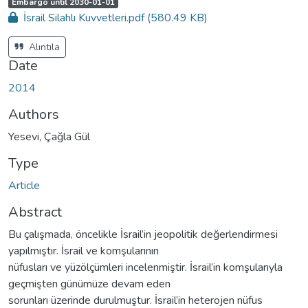
A
,
Embargo until 2030-01-01
c
İsrail Silahlı Kuvvetleri.pdf
(580.49 KB)
c
e
s
s
Alıntıla
s
t
Date
a
t
u
2014
s
:
Authors
Yesevi, Çağla Gül
Type
Article
Abstract
Bu çalışmada, öncelikle İsrail’in jeopolitik değerlendirmesi
yapılmıştır. İsrail ve komşularının
nüfusları ve yüzölçümleri incelenmiştir. İsrail’in komşularıyla
geçmişten günümüze devam eden
sorunları üzerinde durulmuştur. İsrail’in heterojen nüfus