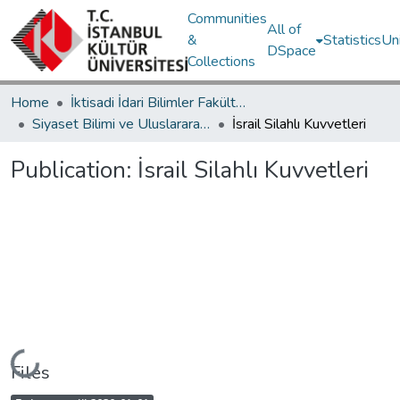
Communities
All of
&
Statistics
Un
DSpace
Collections
Home
İktisadi İdari Bilimler Fakültesi / Faculty of Economics and Administrative Sciences
Siyaset Bilimi ve Uluslararası İlişkiler Bölümü / Department of Political Science and International Relations
İsrail Silahlı Kuvvetleri
Publication:
İsrail Silahlı Kuvvetleri
Loading...
Files