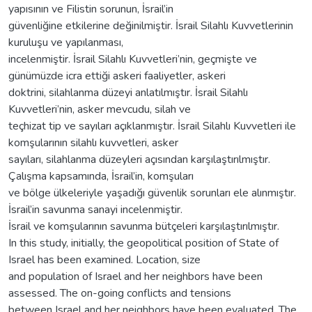
yapısının ve Filistin sorunun, İsrail’in
güvenliğine etkilerine değinilmiştir. İsrail Silahlı Kuvvetlerinin
kuruluşu ve yapılanması,
incelenmiştir. İsrail Silahlı Kuvvetleri’nin, geçmişte ve
günümüzde icra ettiği askeri faaliyetler, askeri
doktrini, silahlanma düzeyi anlatılmıştır. İsrail Silahlı
Kuvvetleri’nin, asker mevcudu, silah ve
teçhizat tip ve sayıları açıklanmıştır. İsrail Silahlı Kuvvetleri ile
komşularının silahlı kuvvetleri, asker
sayıları, silahlanma düzeyleri açısından karşılaştırılmıştır.
Çalışma kapsamında, İsrail’in, komşuları
ve bölge ülkeleriyle yaşadığı güvenlik sorunları ele alınmıştır.
İsrail’in savunma sanayi incelenmiştir.
İsrail ve komşularının savunma bütçeleri karşılaştırılmıştır.
In this study, initially, the geopolitical position of State of
Israel has been examined. Location, size
and population of Israel and her neighbors have been
assessed. The on-going conflicts and tensions
between Israel and her neighbors have been evaluated. The