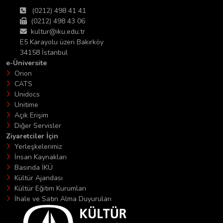
(0212) 498 41 41
(0212) 498 43 06
kultur@iku.edu.tr
E5 Karayolu üzeri Bakırköy
34158 İstanbul
e-Üniversite
Orion
CATS
Unidocs
Unitime
Açık Erişim
Diğer Servisler
Ziyaretciler İçin
Yerleşkelerimiz
İnsan Kaynakları
Basında İKÜ
Kültür Ajandası
Kültür Eğitim Kurumları
İhale ve Satın Alma Duyuruları