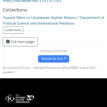
https://hdl.handle.net/11413/3161
Collections
Siyaset Bilimi ve Uluslararası İlişkiler Bölümü / Department of
Political Science and International Relations
Load more
Full item page
GOOGLE SCHOLAR
Scholar'da Ara ↗
Bu yayında DOI yok — Altmetric/Dimensions/PlumX/BIP! rozetleri DOI
gerektirir.