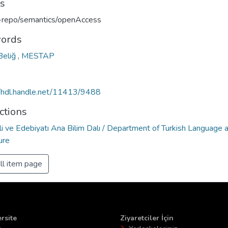
ts
u-repo/semantics/openAccess
ords
Beliğ
,
MESTAP
//hdl.handle.net/11413/9488
ctions
li ve Edebiyatı Ana Bilim Dalı / Department of Turkish Language 
ure
ll item page
rsite
Ziyaretciler İçin