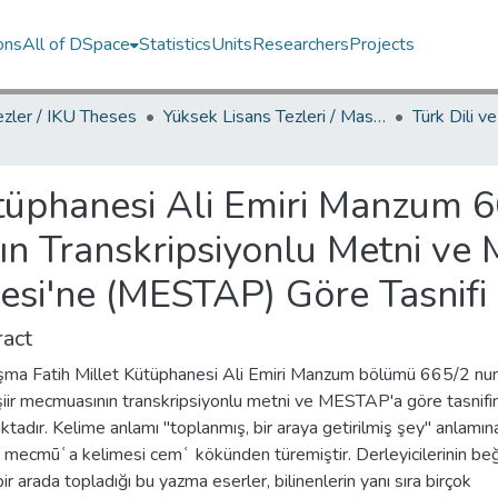
ons
All of DSpace
Statistics
Units
Researchers
Projects
ezler / IKU Theses
Yüksek Lisans Tezleri / Master's Theses
ütüphanesi Ali Emiri Manzum
nın Transkripsiyonlu Metni ve
jesi'ne (MESTAP) Göre Tasnifi
act
ışma Fatih Millet Kütüphanesi Ali Emiri Manzum bölümü 665/2 n
 şiir mecmuasının transkripsiyonlu metni ve MESTAP'a göre tasnif
tadır. Kelime anlamı "toplanmış, bir araya getirilmiş şey" anlamın
 mecmūʿa kelimesi cemʿ kökünden türemiştir. Derleyicilerinin be
i bir arada topladığı bu yazma eserler, bilinenlerin yanı sıra birçok