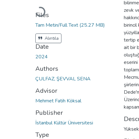
bilinme
zevk ve
Loading...
Files
hakkınd
Tam Metin/Full Text
(25.27 MB)
birinci
yüzyıll
Alıntıla
tertip 
Date
ait bir
oluştuğ
2024
eserini
Authors
toplam 
Mecmuad
ÇULFAZ, ŞEVVAL SENA
şiirler
Advisor
Dede'n
Üzerin
Mehmet Fatih Köksal
kapsam
Publisher
Descr
İstanbul Kültür Üniversitesi
Yüksek 
Type