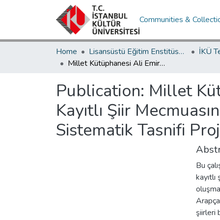
Communities & Collecti
Home
Lisansüstü Eğitim Enstitüsü / Postgraduate Education Institute
İKÜ T
Millet Kütüphanesi Ali Emiri Manzum 665/2 Numarada Kayıtlı Şiir Mecmuasının Transkripsiyonlu Metni ve Mecmuaların Sistematik Tasnifi Projesi'ne (MESTAP) Göre Tasnifi
Publication:
Millet K
Kayıtlı Şiir Mecmuası
Sistematik Tasnifi Pro
Abstr
Bu çal
kayıtlı
oluşmak
Arapça
şiirler