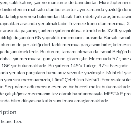
yen, saklı kalmış şair ve manzume de barındırırlar. Mürettiplerinin 
 birikimlerinin mahsulü olan bu eserler aynı zamanda yazıldığı dö
a da bilgi vermesi bakımından klasik Türk edebiyatı araştırmacısın
l kaynakları arasında yer almaktadır. Tezimize konu olan mecmua, X-
ar arasında yaşamış şairlerin şiirlerini ihtiva etmektedir. XVIII. yüzyı
edildiği düşünülen 68 yapraklık mecmuanın, arasında Bursalı İsmail
 bölümün de yer aldığı dört farklı mecmua parçasının birleştirilmesi
u düşünülmektedir. Bu durum, tamamı olmasa da İsmail Beliğ'in bi
 daha -şiir mecmuası- gün yüzüne çıkarmıştır. Mecmuada 57 şaire 
186 şiir bulunmaktadır. Bu şiirlerin 149'u Türkçe, 37'si Farsçadır.
a yer alan parçaların tümü aruz vezni ile yazılmıştır. Muhtelif şair
inin yanı sıra mecmuamızda, Lâmi'î Çelebi'nin Nefsü'l-Emr risalesi ile
in Seg-nâme adlı mensur eseri ve bir hüccet metni bulunmaktadır.
de çalıştığımız mecmuanın tez olarak hazırlanmasıyla MESTAP pro
ında bilim dünyasına katkı sunulması amaçlanmaktadır.
iption
lisans tezi.