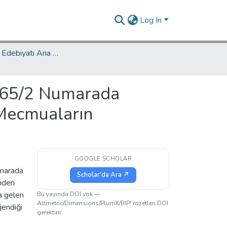
Log In
Türk Dili ve Edebiyatı Ana Bilim Dalı / Department of Turkish Language and Literature
 665/2 Numarada
 Mecmuaların
GOOGLE SCHOLAR
umarada
Scholar'da Ara ↗
inden
a gelen
Bu yayında DOI yok —
Altmetric/Dimensions/PlumX/BIP! rozetleri DOI
ğendiği
gerektirir.