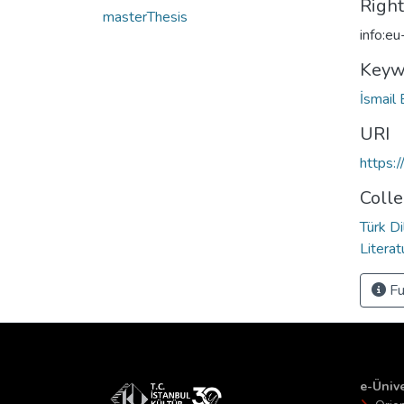
Righ
masterThesis
info:e
Keyw
İsmail 
URI
https:
Colle
Türk Di
Literat
Fu
e-Ünive