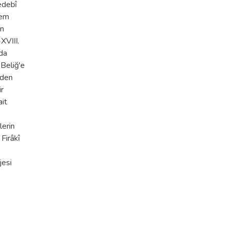
edebî
nem
ın
XVIII.
lda
 Beliğ'e
nden
r
ait
lerin
 Firâkî
jesi