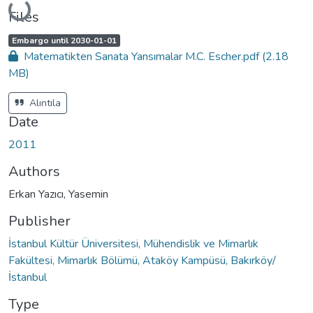
Loading...
Files
A
,
Embargo until 2030-01-01
c
Matematikten Sanata Yansımalar M.C. Escher.pdf
(2.18
c
e
MB)
s
s
s
t
Alıntıla
a
t
Date
u
s
:
2011
Authors
Erkan Yazıcı, Yasemin
Publisher
İstanbul Kültür Üniversitesi, Mühendislik ve Mimarlık
Fakültesi, Mimarlık Bölümü, Ataköy Kampüsü, Bakırköy/
İstanbul
Type