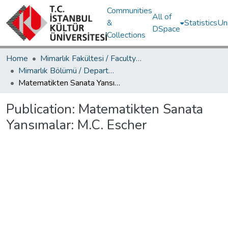
Communities
All of
&
Statistics
Un
DSpace
Collections
Home
Mimarlık Fakültesi / Faculty of Architecture
Mimarlık Bölümü / Department of Architecture
Matematikten Sanata Yansımalar: M.C. Escher
Publication:
Matematikten Sanata
Yansımalar: M.C. Escher