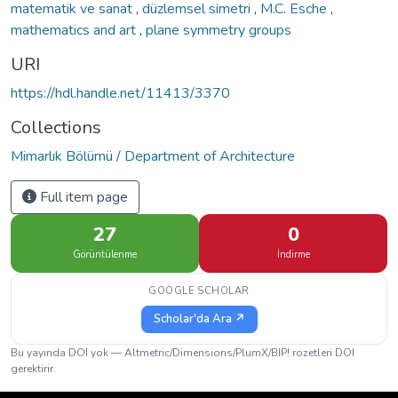
matematik ve sanat
,
düzlemsel simetri
,
M.C. Esche
,
mathematics and art
,
plane symmetry groups
URI
https://hdl.handle.net/11413/3370
Collections
Mimarlık Bölümü / Department of Architecture
Full item page
27
0
Görüntülenme
İndirme
GOOGLE SCHOLAR
Scholar'da Ara ↗
Bu yayında DOI yok — Altmetric/Dimensions/PlumX/BIP! rozetleri DOI
gerektirir.