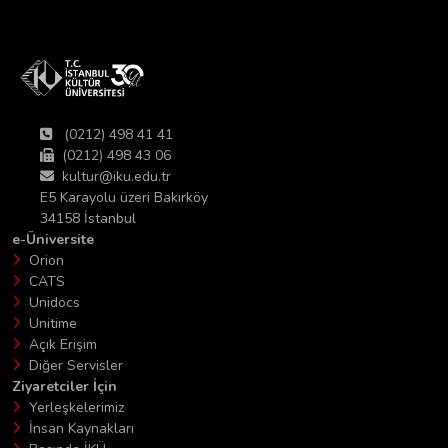
(0212) 498 41 41
(0212) 498 43 06
kultur@iku.edu.tr
E5 Karayolu üzeri Bakırköy
34158 İstanbul
e-Üniversite
Orion
CATS
Unidocs
Unitime
Açık Erişim
Diğer Servisler
Ziyaretciler İçin
Yerleşkelerimiz
İnsan Kaynakları