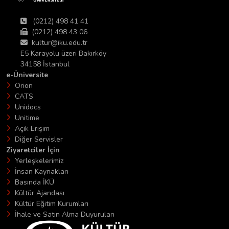
(0212) 498 41 41
(0212) 498 43 06
kultur@iku.edu.tr
E5 Karayolu üzeri Bakırköy
34158 İstanbul
e-Üniversite
Orion
CATS
Unidocs
Unitime
Açık Erişim
Diğer Servisler
Ziyaretciler İçin
Yerleşkelerimiz
İnsan Kaynakları
Basında İKÜ
Kültür Ajandası
Kültür Eğitim Kurumları
İhale ve Satın Alma Duyuruları