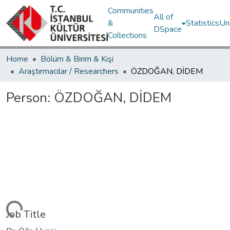
Communities
All of
&
Statistics
Un
DSpace
Collections
Home
Bölüm & Birim & Kişi
Araştırmacılar / Researchers
ÖZDOĞAN, DİDEM
Person:
ÖZDOĞAN, DİDEM
ding...
Job Title