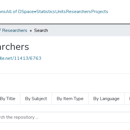
ons
All of DSpace
Statistics
Units
Researchers
Projects
 / Researchers
Search
archers
andle.net/11413/6763
By Title
By Subject
By Item Type
By Language