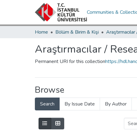
Communities & Collecti
Home
Bölüm & Birim & Kişi
Araştırmacılar
Araştırmacılar / Rese
Permanent URI for this collection
https://hdl.h
Browse
Search
By Issue Date
By Author