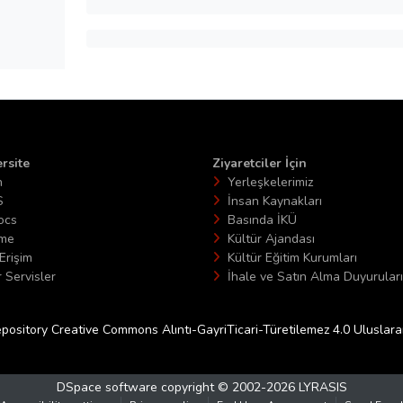
rsite
Ziyaretciler İçin
n
Yerleşkelerimiz
S
İnsan Kaynakları
ocs
Basında İKÜ
ime
Kültür Ajandası
Erişim
Kültür Eğitim Kurumları
 Servisler
İhale ve Satın Alma Duyuruları
epository Creative Commons Alıntı-GayriTicari-Türetilemez 4.0 Uluslararas
DSpace software
copyright © 2002-2026
LYRASIS