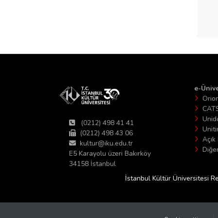
e-Ünive
Orio
CAT
Unid
(0212) 498 41 41
Unit
(0212) 498 43 06
Açık 
kultur@iku.edu.tr
Diğer
E5 Karayolu üzeri Bakırköy
34158 İstanbul
İstanbul Kültür Üniversitesi R