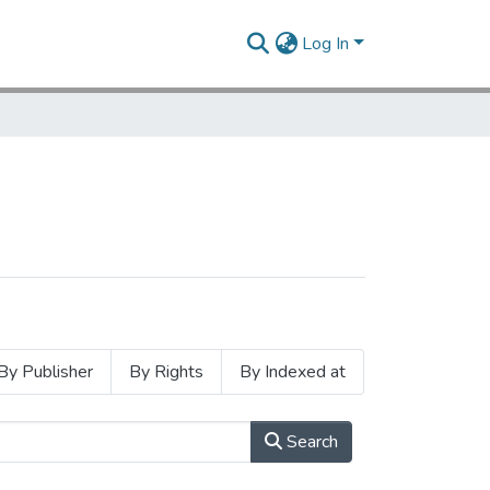
Log In
By Publisher
By Rights
By Indexed at
Search