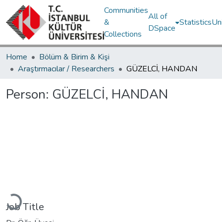
Communities
All of
&
Statistics
Un
DSpace
Collections
Home
Bölüm & Birim & Kişi
Araştırmacılar / Researchers
GÜZELCİ, HANDAN
Person:
GÜZELCİ, HANDAN
Loading...
Job Title