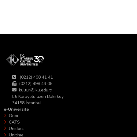
(0212) 498 41 41
(0212) 498 43 06
kultur@iku.edu.tr
E5 Karayolu üzeri Bakırköy
34158 İstanbul
e-Üniversite
Orion
CATS
Unidocs
Unitime