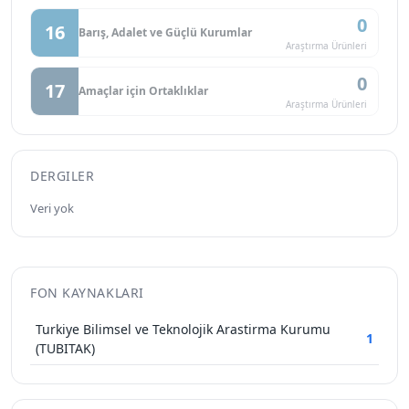
0
16
Barış, Adalet ve Güçlü Kurumlar
Araştırma Ürünleri
0
17
Amaçlar için Ortaklıklar
Araştırma Ürünleri
DERGILER
Veri yok
FON KAYNAKLARI
Turkiye Bilimsel ve Teknolojik Arastirma Kurumu
1
(TUBITAK)