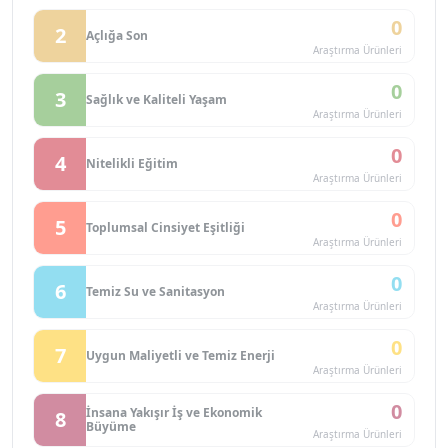
0
2
Açlığa Son
Araştırma Ürünleri
0
3
Sağlık ve Kaliteli Yaşam
Araştırma Ürünleri
0
4
Nitelikli Eğitim
Araştırma Ürünleri
0
5
Toplumsal Cinsiyet Eşitliği
Araştırma Ürünleri
0
6
Temiz Su ve Sanitasyon
Araştırma Ürünleri
0
7
Uygun Maliyetli ve Temiz Enerji
Araştırma Ürünleri
0
İnsana Yakışır İş ve Ekonomik
8
Büyüme
Araştırma Ürünleri