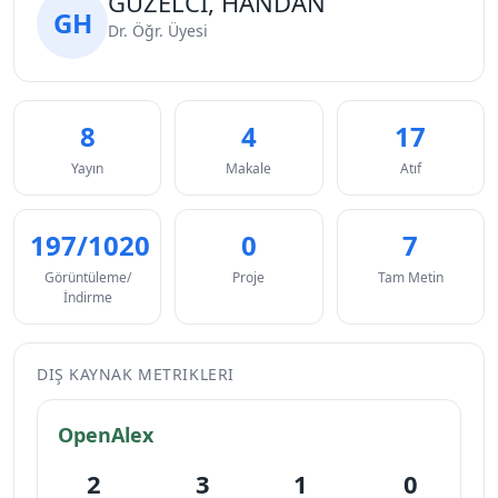
GÜZELCİ, HANDAN
GH
Dr. Öğr. Üyesi
8
4
17
Yayın
Makale
Atıf
197/1020
0
7
Görüntüleme/
Proje
Tam Metin
İndirme
DIŞ KAYNAK METRIKLERI
OpenAlex
2
3
1
0